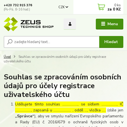
0
ks
+420 732 915 376
CZK
za
0 Kč
(Po-Pá, 8-16 hod.)
Menu
Hledat
Úvod
Souhlas se zpracováním osobních údajů pro účely registrace
uživatelského účtu
Souhlas se zpracováním osobních
údajů pro účely registrace
uživatelského účtu
Udělujete tímto souhlas ……………..., se sídlem ………………, IČ
………………., zapsaná u ………………… , oddíl …, vložka …..
(dále jen
„Správce“
), aby ve smyslu nařízení Evropského parlamentu
a Rady (EU) č. 2016/679 o ochraně fyzických osob v