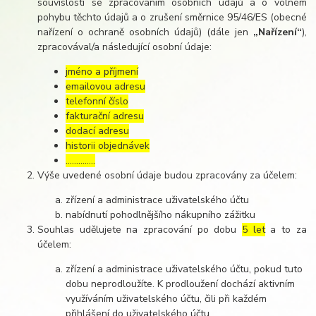
souvislosti se zpracováním osobních údajů a o volném
pohybu těchto údajů a o zrušení směrnice 95/46/ES (obecné
nařízení o ochraně osobních údajů) (dále jen
„Nařízení“
),
zpracovával/a následující osobní údaje:
jméno a příjmení
emailovou adresu
telefonní číslo
fakturační adresu
dodací adresu
historii objednávek
…………..
Výše uvedené osobní údaje budou zpracovány za účelem:
zřízení a administrace uživatelského účtu
nabídnutí pohodlnějšího nákupního zážitku
Souhlas udělujete na zpracování po dobu
5 let
a to za
účelem:
zřízení a administrace uživatelského účtu, pokud tuto
dobu neprodloužíte. K prodloužení dochází aktivním
využíváním uživatelského účtu, čili při každém
přihlášení do uživatelského účtu