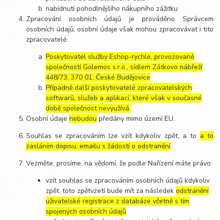
nabídnutí pohodlnějšího nákupního zážitku
Zpracování osobních údajů je prováděno Správcem
osobních údajů, osobní údaje však mohou zpracovávat i tito
zpracovatelé:
Poskytovatel služby Eshop-rychle, provozované
společností Golemos s.r.o., sídlem Zátkovo nábřeží
448/73, 370 01, České Budějovice
Případně další poskytovatelé zpracovatelských
softwarů, služeb a aplikací, které však v současné
době společnost nevyužívá.
Osobní údaje
nebudou
předány mimo území EU.
Souhlas se zpracováním lze vzít kdykoliv zpět, a to
a to
zasláním dopisu, emailu s žádostí o odstranění
.
Vezměte, prosíme, na vědomí, že podle Nařízení máte právo:
vzít souhlas se zpracováním osobních údajů kdykoliv
zpět, toto zpětvzetí bude mít za následek
odstranění
uživatelské registrace z databáze včetně s tím
spojených osobních údajů