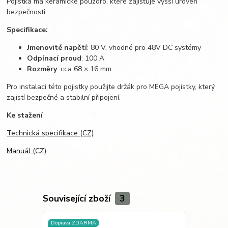
Pojistka má keramické pouzdro, které zajišťuje vyšší úroveň
bezpečnosti.
Specifikace:
Jmenovité napětí
: 80 V, vhodné pro 48V DC systémy
Odpínací proud
: 100 A
Rozměry
: cca 68 × 16 mm
Pro instalaci této pojistky použijte držák pro MEGA pojistky, který
zajistí bezpečné a stabilní připojení.
Ke stažení
Technická specifikace (CZ)
Manuál (CZ)
Související zboží
3
Doprava ZDARMA
Akce