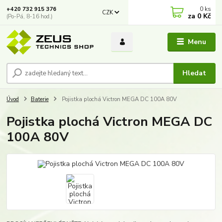
0
ks
+420 732 915 376
CZK
za
0 Kč
(Po-Pá, 8-16 hod.)
Menu
Hledat
Úvod
Baterie
Pojistka plochá Victron MEGA DC 100A 80V
Pojistka plochá Victron MEGA DC
100A 80V