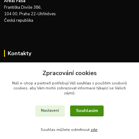
Areál Fasa
Františka Diviše 386,
104 00, Praha 22-Uhříněves
Česká republika
Kontakty
Zákaznická podpora Zeus Technics
+420 732 915 376
Zpracování cookies
(Po-Pá, 8-16 hod.)
Náš e-shop a partneři potřebují Váš
souhlas
s použitím souborů
cookies, aby Vám mohli zobrazovat informace týkající se Vašich
info@zeustechnics.cz
zájmů.
Souhlasím
Nastavení
Souhlas můžete odmítnout
zde
.
Vytvořeno na
Eshop-rychle.cz