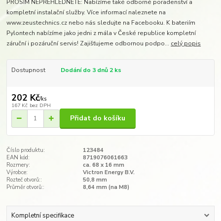
PROSÍM NEPŘEHLÉDNĚTE: Nabízíme také odborné poradenství a
kompletní instalační služby. Více informací naleznete na
www.zeustechnics.cz nebo nás sledujte na Facebooku. K bateriím
Pylontech nabízíme jako jedni z mála v České republice kompletní
záruční i pozáruční servis! Zajišťujeme odbornou podpo...
celý popis
Dostupnost
Dodání do 3 dnů 2 ks
202 Kč
/
ks
167 Kč
bez DPH
Přidat do košíku
Číslo produktu:
123484
EAN kód:
8719076061663
Rozmery:
ca. 68 x 16 mm
Výrobce:
Victron Energy B.V.
Rozteč otvorů::
50,8 mm
Průměr otvorů::
8,64 mm (na M8)
Kompletní specifikace