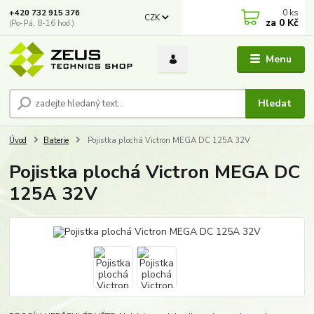
0
ks
+420 732 915 376
CZK
za
0 Kč
(Po-Pá, 8-16 hod.)
Menu
Hledat
Úvod
Baterie
Pojistka plochá Victron MEGA DC 125A 32V
Pojistka plochá Victron MEGA DC
125A 32V