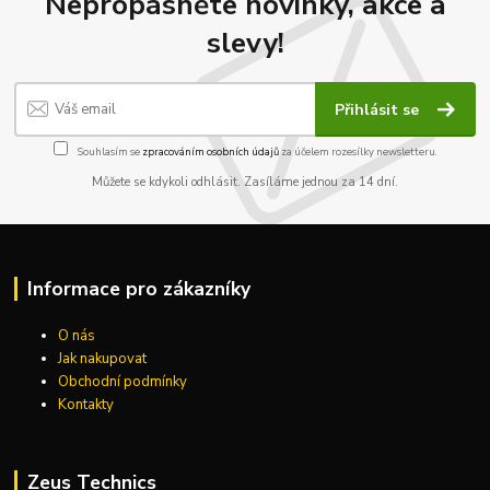
Nepropásněte novinky, akce a
slevy!
Přihlásit se
Souhlasím se
zpracováním osobních údajů
za účelem rozesílky newsletteru.
Můžete se kdykoli odhlásit. Zasíláme jednou za 14 dní.
Informace pro zákazníky
O nás
Jak nakupovat
Obchodní podmínky
Kontakty
Zeus Technics