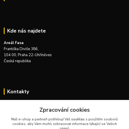
Kde nás najdete
Areál Fasa
Františka Diviše 386,
104 00, Praha 22-Uhříněves
Česká republika
Kontakty
Zákaznická podpora Zeus Technics
Zpracování cookies
+420 732 915 376
(Po-Pá, 8-16 hod.)
Náš e-shop a partneři potřebují Váš
souhlas
s použitím souborů
cookies, aby Vám mohli zobrazovat informace týkající se Vašich
info@zeustechnics.cz
zájmů.