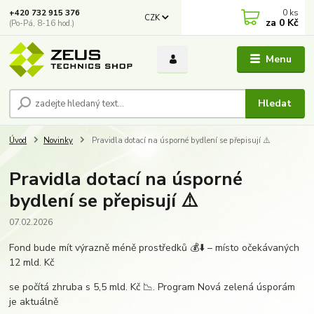
0
ks
+420 732 915 376
CZK
za
0 Kč
(Po-Pá, 8-16 hod.)
Menu
Hledat
Úvod
Novinky
Pravidla dotací na úsporné bydlení se přepisují ⚠️
Pravidla dotací na úsporné
bydlení se přepisují ⚠️
07.02.2026
Fond bude mít výrazně méně prostředků 💰⬇️ – místo očekávaných
12 mld. Kč
se počítá zhruba s 5,5 mld. Kč 📉. Program Nová zelená úsporám
je aktuálně