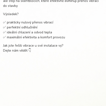
ale stojí na silentblocích, které efektivně eliminují přenos vibrací
do stavby
Výsledek?
✅ prakticky nulový přenos vibrací
✅ perfektní odhlučnění
✅ ideální chlazení a odvod tepla
✅ maximální efektivita a komfort provozu
Jak jste řešili vibrace u své instalace vy?
Dejte nám vědět 👇