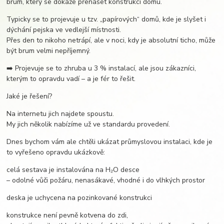
brum, který se dokáže přenášet konstrukcí domu.
Typicky se to projevuje u tzv. „papírových“ domů, kde je slyšet i
dýchání pejska ve vedlejší místnosti.
Přes den to nikoho netrápí, ale v noci, kdy je absolutní ticho, může
být brum velmi nepříjemný.
➡️ Projevuje se to zhruba u 3 % instalací, ale jsou zákazníci,
kterým to opravdu vadí – a je fér to řešit.
Jaké je řešení?
Na internetu jich najdete spoustu.
My jich několik nabízíme už ve standardu provedení.
Dnes bychom vám ale chtěli ukázat průmyslovou instalaci, kde je
to vyřešeno opravdu ukázkově:
celá sestava je instalována na H₂O desce
– odolné vůči požáru, nenasákavé, vhodné i do vlhkých prostor
deska je uchycena na pozinkované konstrukci
konstrukce není pevně kotvena do zdi,