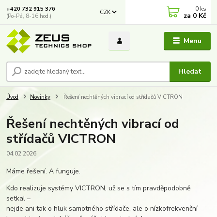
0
ks
+420 732 915 376
CZK
za
0 Kč
(Po-Pá, 8-16 hod.)
Menu
Hledat
Úvod
Novinky
Řešení nechtěných vibrací od střídačů VICTRON
Řešení nechtěných vibrací od
střídačů VICTRON
04.02.2026
Máme řešení. A funguje.
Kdo realizuje systémy VICTRON, už se s tím pravděpodobně
setkal –
nejde ani tak o hluk samotného střídače, ale o nízkofrekvenční