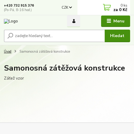
0
ks
+420 732 915 376
CZK
za
0 Kč
(Po-Pá, 8-16 hod.)
Menu
Hledat
Úvod
Samonosná zátěžová konstrukce
Samonosná zátěžová konstrukce
Záťež vzor