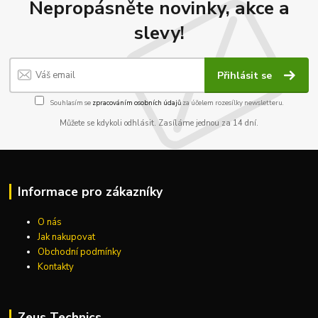
Nepropásněte novinky, akce a
slevy!
Přihlásit se
Souhlasím se
zpracováním osobních údajů
za účelem rozesílky newsletteru.
Můžete se kdykoli odhlásit. Zasíláme jednou za 14 dní.
Informace pro zákazníky
O nás
Jak nakupovat
Obchodní podmínky
Kontakty
Zeus Technics