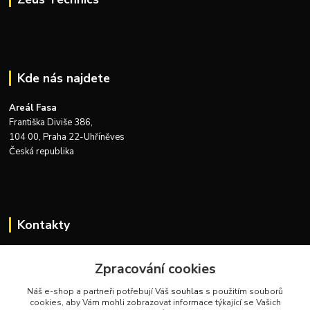
Kde nás najdete
Areál Fasa
Františka Diviše 386,
104 00, Praha 22-Uhříněves
Česká republika
Kontakty
Zákaznická podpora Zeus Technics
+420 732 915 376
Zpracování cookies
(Po-Pá, 8-16 hod.)
Náš e-shop a partneři potřebují Váš
souhlas
s použitím souborů
cookies, aby Vám mohli zobrazovat informace týkající se Vašich
info@zeustechnics.cz