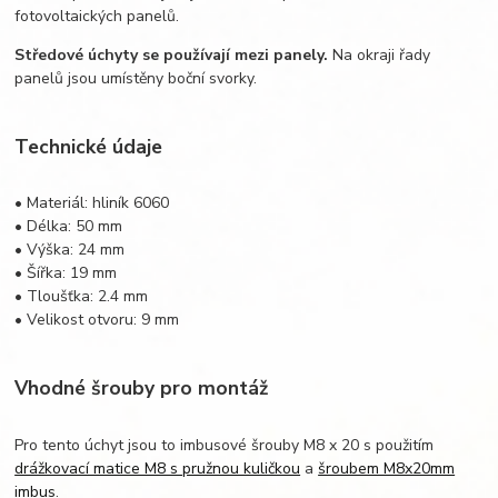
fotovoltaických panelů.
Středové úchyty se používají mezi panely.
Na okraji řady
panelů jsou umístěny boční svorky.
Technické údaje
• Materiál: hliník 6060
• Délka: 50 mm
• Výška: 24 mm
• Šířka: 19 mm
• Tloušťka: 2.4 mm
• Velikost otvoru: 9 mm
Vhodné šrouby pro montáž
Pro tento úchyt jsou to imbusové šrouby M8 x 20 s použitím
drážkovací matice M8 s pružnou kuličkou
a
šroubem M8x20mm
imbus
.