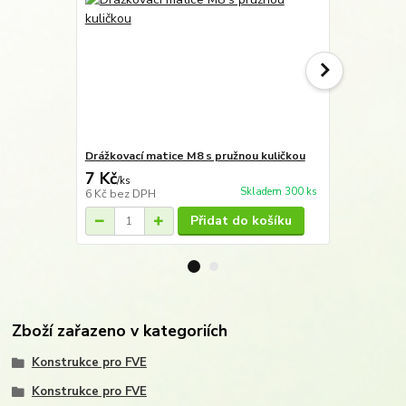
Drážkovací matice M8 s pružnou kuličkou
Šroub M8x2
7 Kč
7 Kč
/
ks
/
ks
Skladem 300 ks
6 Kč
bez DPH
6 Kč
bez DP
Přidat do košíku
Zboží zařazeno v kategoriích
Konstrukce pro FVE
Konstrukce pro FVE