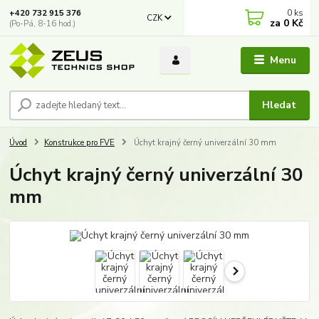
0
ks
+420 732 915 376
CZK
za
0 Kč
(Po-Pá, 8-16 hod.)
Menu
Hledat
Úvod
Konstrukce pro FVE
Úchyt krajný černý univerzální 30 mm
Úchyt krajný černý univerzální 30
mm