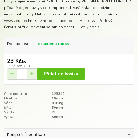
Úchyt krajný univerzální Z-30, L50 mm černý PROSÍM NEPŘEHLÉDNĚTE: V
případě objednávky více komponent k Vaší instalaci nabízíme
individuální ceny. Nabízíme i kompletní instalace, sledujte více na
www.zeustechnics.cz nebo na facebooku. Hliníkový středový
úchyt slouží k upevnění solárního panelu ...
celý popis
Dostupnost
Skladem 1106 ks
23 Kč
/
ks
19 Kč
bez DPH
Přidat do košíku
Číslo produktu:
123349
hloubka:
19mm
Váha:
0.01kg
šířka:
50mm
Výrobce:
PL
výška:
30mm
Kompletní specifikace