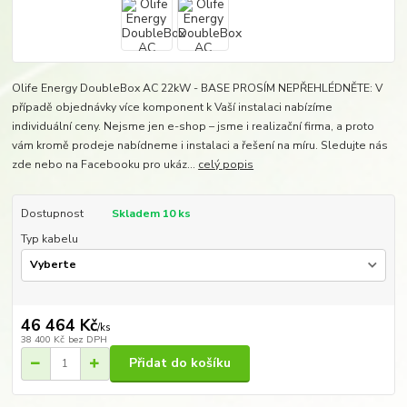
Olife Energy DoubleBox AC 22kW - BASE PROSÍM NEPŘEHLÉDNĚTE: V
případě objednávky více komponent k Vaší instalaci nabízíme
individuální ceny. Nejsme jen e-shop – jsme i realizační firma, a proto
vám kromě prodeje nabídneme i instalaci a řešení na míru. Sledujte nás
zde nebo na Facebooku pro ukáz...
celý popis
Dostupnost
Skladem 10 ks
Typ kabelu
46 464 Kč
/
ks
38 400 Kč
bez DPH
Přidat do košíku