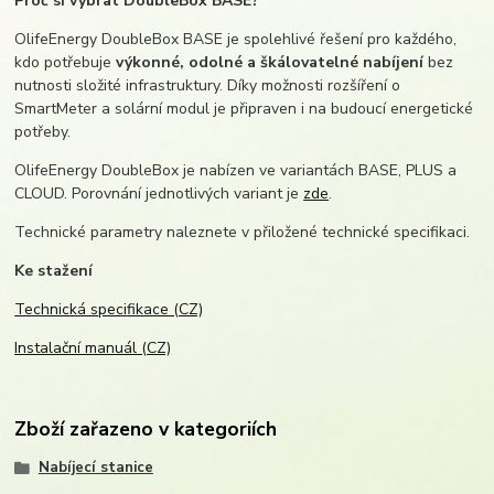
Proč si vybrat DoubleBox BASE?
OlifeEnergy DoubleBox BASE je spolehlivé řešení pro každého,
kdo potřebuje
výkonné, odolné a škálovatelné nabíjení
bez
nutnosti složité infrastruktury. Díky možnosti rozšíření o
SmartMeter a solární modul je připraven i na budoucí energetické
potřeby.
OlifeEnergy DoubleBox je nabízen ve variantách BASE, PLUS a
CLOUD. Porovnání jednotlivých variant je
zde
.
Technické parametry naleznete v přiložené technické specifikaci.
Ke stažení
Technická specifikace (CZ)
Instalační manuál (CZ)
Zboží zařazeno v kategoriích
Nabíjecí stanice