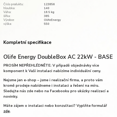
Číslo produktu:
123856
hloubka:
140
Váha:
18.5 kg
šířka:
385
Výrobce:
OlifeEnergy
výška:
550
Kompletní specifikace
Olife Energy DoubleBox AC 22kW - BASE
PROSÍM NEPŘEHLÉDNĚTE: V případě objednávky více
komponent k Vaší instalaci nabízíme individuální ceny.
Nejsme jen e-shop – jsme i realizační firma, a proto vám
kromě prodeje nabídneme i instalaci a řešení na míru.
Sledujte nás zde nebo na Facebooku pro ukázky realizací a
novinky.
Máte zájem o instalaci nebo konzultaci? Vyplňte formulář
zde
.