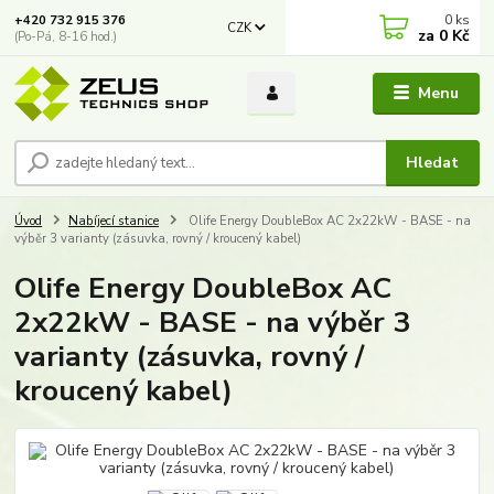
0
ks
+420 732 915 376
CZK
za
0 Kč
(Po-Pá, 8-16 hod.)
Menu
Hledat
Úvod
Nabíjecí stanice
Olife Energy DoubleBox AC 2x22kW - BASE - na
výběr 3 varianty (zásuvka, rovný / kroucený kabel)
Olife Energy DoubleBox AC
2x22kW - BASE - na výběr 3
varianty (zásuvka, rovný /
kroucený kabel)