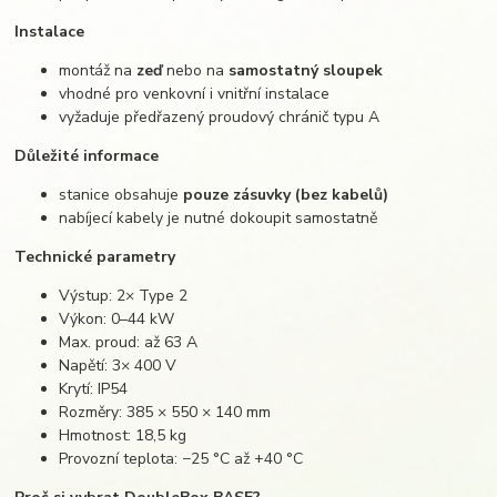
Instalace
montáž na
zeď
nebo na
samostatný sloupek
vhodné pro venkovní i vnitřní instalace
vyžaduje předřazený proudový chránič typu A
Důležité informace
stanice obsahuje
pouze zásuvky (bez kabelů)
nabíjecí kabely je nutné dokoupit samostatně
Technické parametry
Výstup: 2× Type 2
Výkon: 0–44 kW
Max. proud: až 63 A
Napětí: 3× 400 V
Krytí: IP54
Rozměry: 385 × 550 × 140 mm
Hmotnost: 18,5 kg
Provozní teplota: −25 °C až +40 °C