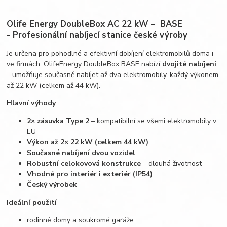
Olife Energy DoubleBox AC 22 kW – BASE
-
Profesionální nabíjecí stanice české výroby
Je určena pro pohodlné a efektivní dobíjení elektromobilů doma i
ve firmách. OlifeEnergy DoubleBox BASE nabízí
dvojité nabíjení
– umožňuje současně nabíjet až dva elektromobily, každý výkonem
až 22 kW (celkem až 44 kW).
Hlavní výhody
2× zásuvka Type 2
– kompatibilní se všemi elektromobily v
EU
Výkon až 2× 22 kW (celkem 44 kW)
Současné nabíjení dvou vozidel
Robustní celokovová konstrukce
– dlouhá životnost
Vhodné pro interiér i exteriér (IP54)
Český výrobek
Ideální použití
rodinné domy a soukromé garáže