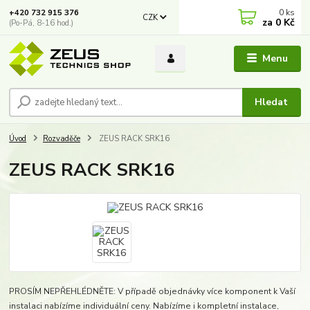
0
ks
+420 732 915 376
CZK
za
0 Kč
(Po-Pá, 8-16 hod.)
Menu
Hledat
Úvod
Rozvaděče
ZEUS RACK SRK16
ZEUS RACK SRK16
PROSÍM NEPŘEHLÉDNĚTE: V případě objednávky více komponent k Vaší
instalaci nabízíme individuální ceny. Nabízíme i kompletní instalace,