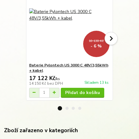
18 138 Kč
- 6 %
Baterie Pylontech US 3000 C 48V/3,55kWh
Baterie Pyl
+ kabel
17 122 Kč
23 595 
/
ks
Skladem 13 ks
14 150 Kč
bez DPH
19 500 Kč
be
Přidat do košíku
Zboží zařazeno v kategoriích