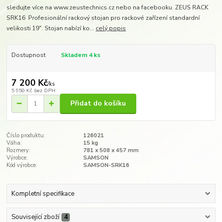
sledujte více na www.zeustechnics.cz nebo na facebooku. ZEUS RACK
SRK16 Profesionální rackový stojan pro rackové zařízení standardní
velikosti 19". Stojan nabízí ko...
celý popis
Dostupnost
Skladem 4 ks
7 200 Kč
/
ks
5 950 Kč
bez DPH
Přidat do košíku
Číslo produktu:
126021
Váha:
15 kg
Rozmery:
781 x 508 x 457 mm​
Výrobce:
SAMSON
Kód výrobce:
SAMSON-SRK16
Kompletní specifikace
Související zboží
4