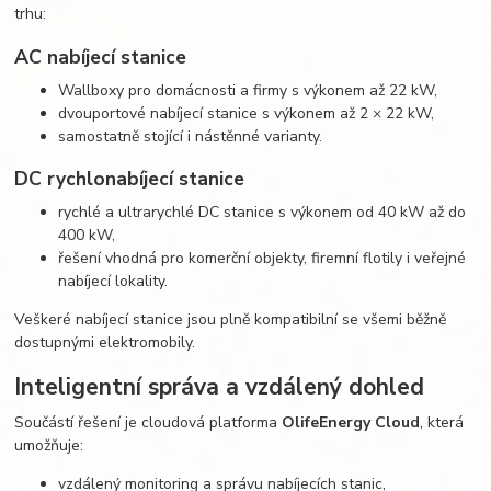
trhu:
AC nabíjecí stanice
Wallboxy pro domácnosti a firmy s výkonem až 22 kW,
dvouportové nabíjecí stanice s výkonem až 2 × 22 kW,
samostatně stojící i nástěnné varianty.
DC rychlonabíjecí stanice
rychlé a ultrarychlé DC stanice s výkonem od 40 kW až do
400 kW,
řešení vhodná pro komerční objekty, firemní flotily i veřejné
nabíjecí lokality.
Veškeré nabíjecí stanice jsou plně kompatibilní se všemi běžně
dostupnými elektromobily.
Inteligentní správa a vzdálený dohled
Součástí řešení je cloudová platforma
OlifeEnergy Cloud
, která
umožňuje:
vzdálený monitoring a správu nabíjecích stanic,