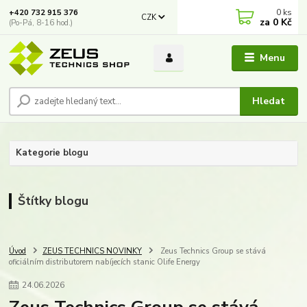
0
ks
+420 732 915 376
CZK
za
0 Kč
(Po-Pá, 8-16 hod.)
Menu
Hledat
Kategorie blogu
Štítky blogu
Úvod
ZEUS TECHNICS NOVINKY
Zeus Technics Group se stává
oficiálním distributorem nabíjecích stanic Olife Energy
24
.
06
.
2026