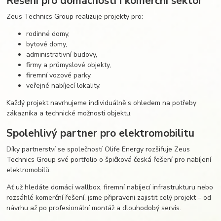
Řešení pro domácnosti i komerční sektor
Zeus Technics Group realizuje projekty pro:
rodinné domy,
bytové domy,
administrativní budovy,
firmy a průmyslové objekty,
firemní vozové parky,
veřejné nabíjecí lokality.
Každý projekt navrhujeme individuálně s ohledem na potřeby
zákazníka a technické možnosti objektu.
Spolehlivý partner pro elektromobilitu
Díky partnerství se společností Olife Energy rozšiřuje Zeus
Technics Group své portfolio o špičková česká řešení pro nabíjení
elektromobilů.
Ať už hledáte domácí wallbox, firemní nabíjecí infrastrukturu nebo
rozsáhlé komerční řešení, jsme připraveni zajistit celý projekt – od
návrhu až po profesionální montáž a dlouhodobý servis.