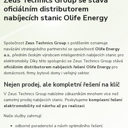
Zeus Technics Group se stává
oficiálním distributorem
nabíjecích stanic Olife Energy
Společnost
Zeus Technics Group
s potěšením oznamuje
navázání strategického partnerství se společností
Olife Energy
a.s.
, předním českým výrobcem inteligentních nabíjecích stanic pro
elektromobily. Díky této spolupráci se Zeus Technics Group stává
oficiálním distributorem nabíjecích řešení Olife Energy
pro
domácnosti, firmy, bytové domy i veřejný sektor.
Nejen prodej, ale kompletní řešení na klíč
V Zeus Technics Group nabízíme zákazníkům mnohem více než
samotný prodej nabíjecích stanic. Poskytujeme
komplexní řešení
elektromobility od návrhu až po realizaci
.
Naše služby zahrnují:
odborné poradenství a návrh optimálního řešení,