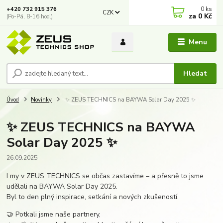
0
ks
+420 732 915 376
CZK
za
0 Kč
(Po-Pá, 8-16 hod.)
Menu
Hledat
Úvod
Novinky
✨ ZEUS TECHNICS na BAYWA Solar Day 2025 ✨
✨ ZEUS TECHNICS na BAYWA
Solar Day 2025 ✨
26.09.2025
I my v ZEUS TECHNICS se občas zastavíme – a přesně to jsme
udělali na BAYWA Solar Day 2025.
Byl to den plný inspirace, setkání a nových zkušeností.
🤝 Potkali jsme naše partnery,