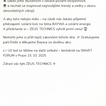
🔥 sdíleli jsme zkušenosti v oblasti požární bezpečnosti,
🌍 a nechali se inspirovat nejnovějšími trendy a směry v oboru
obnovitelných zdrojů.
A aby toho nebylo málo – na závěr nás čekalo příjemné
překvapení: solární kvíz na téma BAYWA a solární energie.
A představte si – ZEUS TECHNICS vyhrál první cenu! 🏆
Nemohli jsme si přát lepší zakončení tohoto dne. 🎉 Gratulujeme
paní Emílii a děkujeme Baywa za skvělou akci.
👉 Už teď se těšíme na další setkání – tentokrát na SMART
FORUM v Praze 15. 10. 2025.
Zdraví vás tým ZEUS TECHNICS 🌞