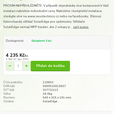
PROSÍM NEPŘEHLÉDNĚTE: V případě objednávky více komponent k Vaší
instalaci nabízíme individuální ceny. Nabízíme i kompletní instalace,
sledujte více na www.zeustechnics.cz nebo na facebooku. 3fázový
fotovoltaický střídač SolarEdge pro optimizéry. Střídače
SolarEdge nemají MPP tracker, ale 2 vstupy p...
celý popis
Dostupnost
Skladem 3 ks
4 235 Kč
/
ks
3 500 Kč
bez DPH
Přidat do košíku
Číslo produktu:
123602
EAN kód:
5905515613637
SVT kód:
SVT32113
Váha:
16.4kg
Rozmery:
540 x 315 x 191 mm​
Výrobce:
SolarEdge