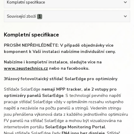
Kompletní specifikace
Související zboží
1
Kompletní specifikace
PROSÍM NEPŘEHLÉDNĚTE: V případě objednávky více
komponent k Vaší instalaci nabízíme individuální ceny.
Nabízíme i kompletní instalace, sledujte více na
www.zeustechnics.cz
nebo na facebooku.
3fázový fotovoltaický střídač SolarEdge pro optimizéry
.
Střídače SolarEdge
nemají MPP tracker, ale 2 vstupy pro
optimizéry panelů SolarEdge
. S technologií pevného napětí
pracuje střídač SolarEdge vždy v optimálním rozsahu vstupního
napětí a nezávisle na počtu panelů a stringů. Vedením stringu
jsou přenášena výkonová data z každého jednotlivého optimizéru
FV panelů na střídač SolarEdge a mohou být vizualizována na
internetovém portálu
SolarEdge Monitoring Portal
.
Nové střídače SolarEdge řady
EN4 jsou bez displeje
. Střídač