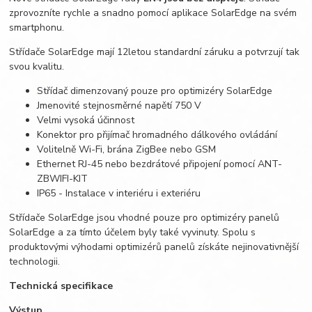
zprovozníte rychle a snadno pomocí aplikace SolarEdge na svém
smartphonu.
Střídače SolarEdge mají 12letou standardní záruku a potvrzují tak
svou kvalitu.
Střídač dimenzovaný pouze pro optimizéry SolarEdge
Jmenovité stejnosměrné napětí 750 V
Velmi vysoká účinnost
Konektor pro přijímač hromadného dálkového ovládání
Volitelně Wi-Fi, brána ZigBee nebo GSM
Ethernet RJ-45 nebo bezdrátové připojení pomocí ANT-
ZBWIFI-KIT
IP65 - Instalace v interiéru i exteriéru
Střídače SolarEdge jsou vhodné pouze pro optimizéry panelů
SolarEdge a za tímto účelem byly také vyvinuty. Spolu s
produktovými výhodami optimizérů panelů získáte nejinovativnější
technologii.
Technická specifikace
Výstup