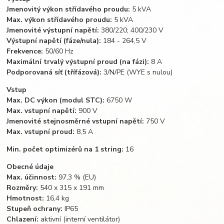
Jmenovitý výkon střídavého proudu:
5 kVA
Max. výkon střídavého proudu:
5 kVA
Jmenovité výstupní napětí:
380/220; 400/230 V
Výstupní napětí (fáze/nula):
184 - 264,5 V
Frekvence:
50/60 Hz
Maximální trvalý výstupní proud (na fázi):
8 A
Podporovaná síť (třífázová):
3/N/PE (WYE s nulou)
Vstup
Max. DC výkon (modul STC):
6750 W
Max. vstupní napětí:
900 V
Jmenovité stejnosměrné vstupní napětí:
750 V
Max. vstupní proud:
8,5 A
Min. počet optimizérů na 1 string:
16
Obecné údaje
Max. účinnost:
97,3 % (EU)
Rozměry:
540 x 315 x 191 mm
Hmotnost:
16,4 kg
Stupeň ochrany:
IP65
Chlazení:
aktivní (interní ventilátor)