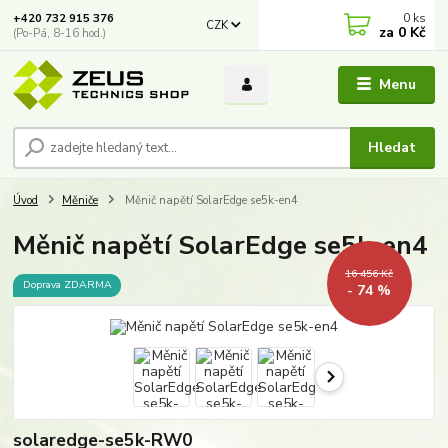
0
ks
+420 732 915 376
CZK
za
0 Kč
(Po-Pá, 8-16 hod.)
Menu
Hledat
Úvod
Měniče
Měnič napětí SolarEdge se5k-en4
Měnič napětí SolarEdge se5k-en4
16 456 Kč
Doprava ZDARMA
- 74 %
solaredge-se5k-RW0