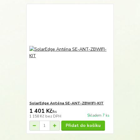
SolarEdge Anténa SE-ANT-ZBWIFI-KIT
1 401 Kč
/
ks
Skladem 7 ks
1 158 Kč
bez DPH
Přidat do košíku