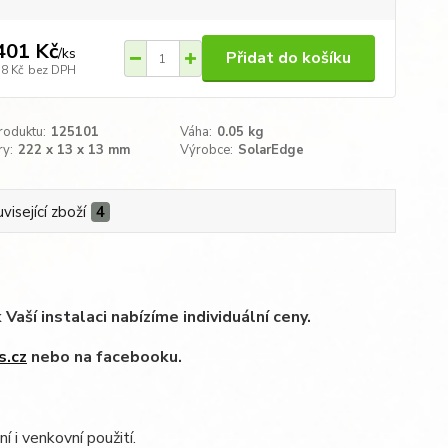
401 Kč
/
ks
Přidat do košíku
58 Kč
bez DPH
roduktu:
125101
Váha:
0.05 kg
y:
222 x 13 x 13 mm​
Výrobce:
SolarEdge
visející zboží
4
í instalaci nabízíme individuální ceny.
s.cz
nebo na facebooku.
 i venkovní použití.