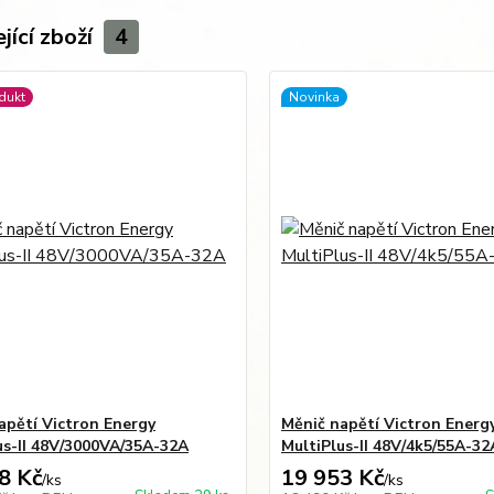
jící zboží
4
dukt
Novinka
apětí Victron Energy
Měnič napětí Victron Energ
us-II 48V/3000VA/35A-32A
MultiPlus-II 48V/4k5/55A-32
8 Kč
19 953 Kč
/
ks
/
ks