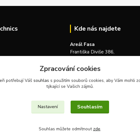
chnics
Kde nás najdete
Areál Fasa
Františka Diviše 386,
104 00, Praha 22-Uhříněves
Zpracování cookies
Česká republika
eři potřebují Váš
souhlas
s použitím souborů cookies, aby Vám mohli z
týkající se Vašich zájmů.
Souhlasím
Nastavení
Souhlas můžete odmítnout
zde
.