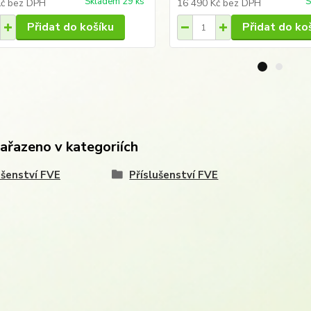
Skladem 29 ks
S
Kč
bez DPH
16 490 Kč
bez DPH
Přidat do košíku
Přidat do ko
zařazeno v kategoriích
ušenství FVE
Příslušenství FVE