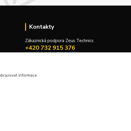
Kontakty
Zákaznická podpora Zeus Technics
+420 732 915 376
(Po-Pá, 8-16 hod.)
info@zeustechnics.cz
obrazovat informace
Vytvořeno na
Eshop-rychle.cz