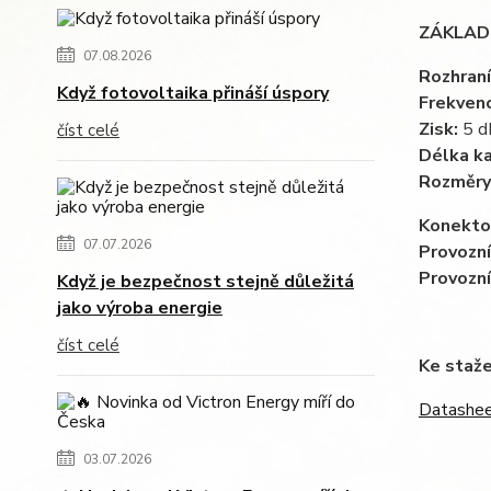
ZÁKLADN
07.08.2026
Rozhraní
Když fotovoltaika přináší úspory
Frekven
Zisk:
5 d
číst celé
Délka ka
Rozměry
Konekto
07.07.2026
Provozní
Provozní
Když je bezpečnost stejně důležitá
jako výroba energie
číst celé
Ke staže
Datashee
03.07.2026