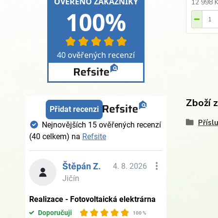
12 998 
Zboží 
Přísl