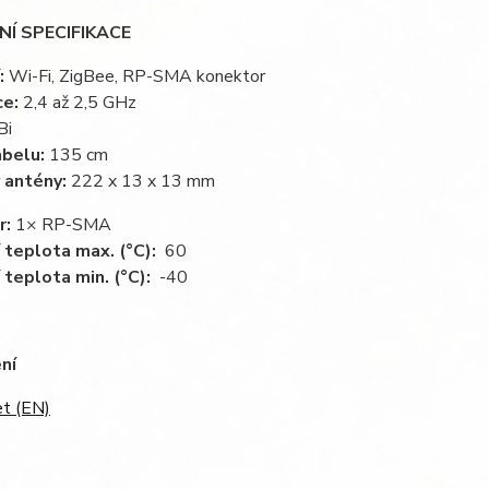
Í SPECIFIKACE
:
Wi-Fi, ZigBee, RP-SMA konektor
ce:
2,4 až 2,5 GHz
Bi
belu:
135 cm
 antény:
222 x 13 x 13 mm
r:
1× RP-SMA
 teplota max. (°C):
60
 teplota min. (°C):
-40
ní
t (EN)