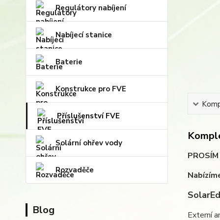
Regulátory nabíjení
Nabíjecí stanice
Baterie
Konstrukce pro FVE
Kompl
Příslušenství FVE
Komple
Solární ohřev vody
PROSÍM N
Rozvaděče
Nabízíme
SolarE
Blog
Externí a