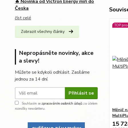
🔥 Novinka od Victron Energy míří do
Česka
Souvise
číst celé
TOP pro
Zobrazit všechny články
Nepropásněte novinky, akce
a slevy!
Můžete se kdykoli odhlásit. Zasíláme
jednou za 14 dní.
Přihlásit se
Souhlasím se
zpracováním osobních údajů
za účelem
rozesílky newsletteru.
Měnič n
MultiPl
15 72