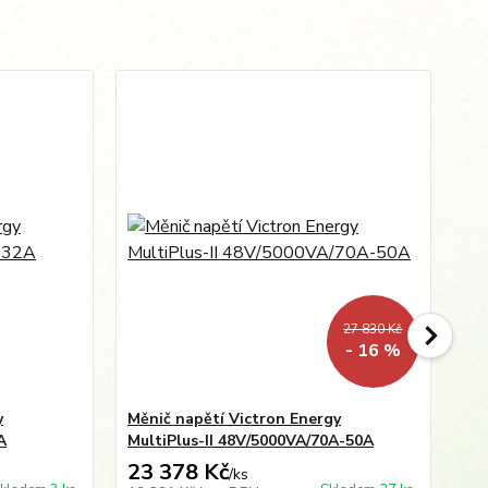
27 830 Kč
- 16 %
y
Měnič napětí Victron Energy
Mě
A
MultiPlus-II 48V/5000VA/70A-50A
Mu
23 378 Kč
29
/
ks