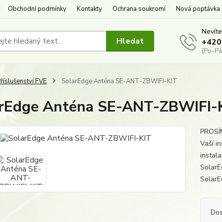
Obchodní podmínky
Kontakty
Ochrana soukromí
Nová poptávka
Nevíte
Hledat
+420
(Po-Pá
říslušenství FVE
SolarEdge Anténa SE-ANT-ZBWIFI-KIT
rEdge Anténa SE-ANT-ZBWIFI-
PROSÍM
Vaší in
instal
SolarE
SolarE
Dos