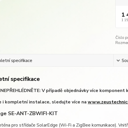
1 
1 1
Číslo p
Rozmer
etní specifikace
Sou
tní specifikace
EPŘEHLÉDNĚTE: V případě objednávky více komponent k Vaš
 i kompletní instalace, sledujte více na
www.zeustechnic
dge SE-ANT-ZBWIFI-KIT
nténa pro střídače SolarEdge (Wi-Fi a ZigBee komunikace). Vnitřní