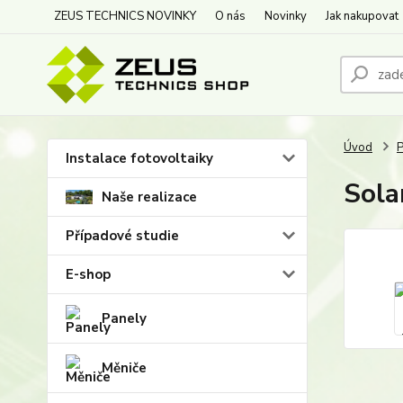
ZEUS TECHNICS NOVINKY
O nás
Novinky
Jak nakupovat
Úvod
P
Instalace fotovoltaiky
Sola
Naše realizace
Případové studie
E-shop
Panely
Měniče