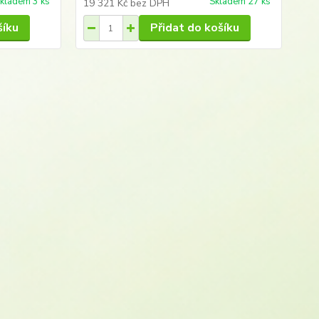
kladem 3 ks
Skladem 27 ks
19 321 Kč
bez DPH
24
šíku
Přidat do košíku