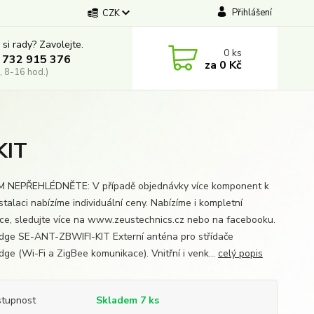
Přihlášení
CZK
 si rady? Zavolejte.
0
ks
 732 915 376
za
0 Kč
, 8-16 hod.)
KIT
 NEPŘEHLÉDNĚTE: V případě objednávky více komponent k
stalaci nabízíme individuální ceny. Nabízíme i kompletní
ace, sledujte více na www.zeustechnics.cz nebo na facebooku.
dge SE-ANT-ZBWIFI-KIT Externí anténa pro střídače
dge (Wi-Fi a ZigBee komunikace). Vnitřní i venk...
celý popis
tupnost
Skladem 7 ks