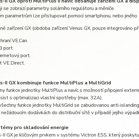
s-II GX oproti MultiPlus II navíc obsahuje zařízení GX a disp
ji se zobrazí parametry solárního regulátoru a měniče.
m parametrům lze přistupovat pomocí smartphonu, nebo jiného za
né zařízení GX (obdoba zařízení Venus GX, pouze integrováno pří
hraní VE.Can.
 port.
ernetový port.
t VE.Direct.
s-II GX kombinuje funkce MultiPlus a MultiGrid
y funkce jednotky MultiPlus a navíc s možností připojení exter
st s optimalizaci vlastní spotřeby (max. 32A).
šechny funkce jednotky MultiGrid se zabudovanou anti-islandin
 nežádoucím dodávkách do distribuční sítě v případě jejího výpad
témy pro skladování energie
-II GX je klíčovým prvkem v systému Victron ESS, který poskytuj