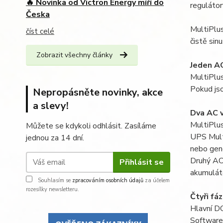
🔥 Novinka od Victron Energy míří do
regulátor
Česka
MultiPlus
číst celé
čistě sin
Zobrazit všechny články
Jeden A
MultiPlus
Pokud js
Nepropásněte novinky, akce
a slevy!
Dva AC 
MultiPlus
Můžete se kdykoli odhlásit. Zasíláme
UPS Multi
jednou za 14 dní.
nebo gen
Druhý AC 
Přihlásit se
akumuláto
Souhlasím se
zpracováním osobních údajů
za účelem
rozesílky newsletteru.
Čtyři fá
Hlavní DC
Software 