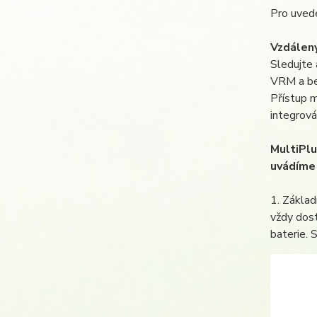
Pro uved
Vzdálený
Sledujte 
VRM a be
Přístup m
integrová
MultiPlu
uvádíme 
1. Základ
vždy dost
baterie. 