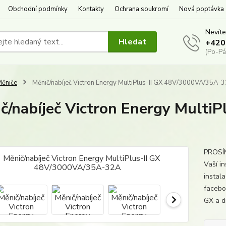
Obchodní podmínky
Kontakty
Ochrana soukromí
Nová poptávka
Nevíte
Hledat
+420
(Po-Pá
ěniče
Měnič/nabíječ Victron Energy MultiPlus-II GX 48V/3000VA/35A-
č/nabíječ Victron Energy Multi
PROSÍM
Vaší in
instal
faceboo
GX a di