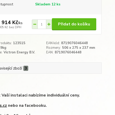
tupnost
Skladem 12 ks
 914 Kč
/
ks
Přidat do košíku
805 Kč
bez DPH
roduktu:
123515
EAN kód:
8719076046448
19kg
Rozmery:
506 x 275 x 237 mm​
e:
Victron Energy B.V.
EAN:
8719076046448
visející zboží
3
í instalaci nabízíme individuální ceny.
s.cz
nebo na facebooku.