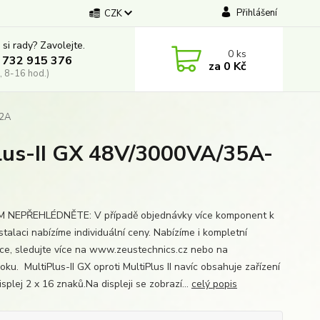
Přihlášení
CZK
 si rady? Zavolejte.
0
ks
 732 915 376
za
0 Kč
, 8-16 hod.)
32A
Plus-II GX 48V/3000VA/35A-
 NEPŘEHLÉDNĚTE: V případě objednávky více komponent k
stalaci nabízíme individuální ceny. Nabízíme i kompletní
ace, sledujte více na www.zeustechnics.cz nebo na
ku. MultiPlus-II GX oproti MultiPlus II navíc obsahuje zařízení
splej 2 x 16 znaků.Na displeji se zobrazí...
celý popis