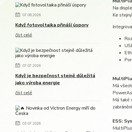
MultiPlu
Na disple
Ke stejný
07.08.2026
Když fotovoltaika přináší úspory
Integrova
číst celé
Roz
USB
Eth
Por
07.07.2026
Když je bezpečnost stejně důležitá
MultiPlu
jako výroba energie
Má všechn
PowerAssi
číst celé
Má také v
zabránění
ESS: Sys
03.07.2026
MultiPlus