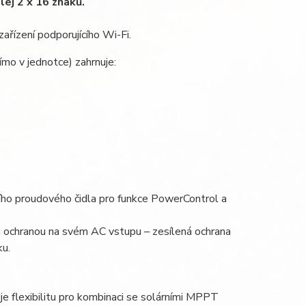
lej 2 x 16 znaků.
řízení podporujícího Wi-Fi.
mo v jednotce) zahrnuje:
ního proudového čidla pro funkce PowerControl a
g ochranou na svém AC vstupu – zesílená ochrana
ku.
e flexibilitu pro kombinaci se solárními MPPT