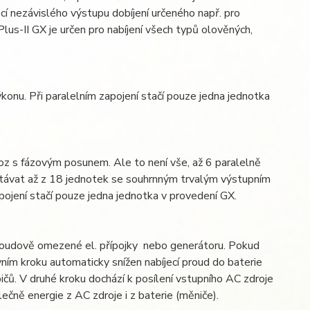
cí nezávislého výstupu dobíjení určeného např. pro
us-II GX je určen pro nabíjení všech typů olověných,
konu. Při paralelním zapojení stačí pouze jedna jednotka
oz s fázovým posunem. Ale to není vše, až 6 paralelně
stávat až z 18 jednotek se souhrnným trvalým výstupním
jení stačí pouze jedna jednotka v provedení GX.
roudově omezené el. přípojky nebo generátoru. Pokud
ním kroku automaticky snížen nabíjecí proud do baterie
ičů. V druhé kroku dochází k posílení vstupního AC zdroje
čně energie z AC zdroje i z baterie (měniče).