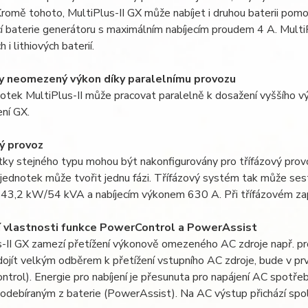
 Kromě tohoto, MultiPlus-II GX může nabíjet i druhou baterii pomo
í baterie generátoru s maximálním nabíjecím proudem 4 A. MultiPl
h i lithiových baterií.
y neomezený výkon díky paralelnímu provozu
otek MultiPlus-II může pracovat paralelně k dosažení vyššího vý
ní GX.
ý provoz
tky stejného typu mohou být nakonfigurovány pro třífázový prov
jednotek může tvořit jednu fázi. Třífázový systém tak může se
43,2 kW/54 kVA a nabíjecím výkonem 630 A. Při třífázovém zapo
í vlastnosti funkce PowerControl a PowerAssist
s-II GX zamezí přetížení výkonově omezeného AC zdroje např. p
ojít velkým odběrem k přetížení vstupního AC zdroje, bude v prv
trol). Energie pro nabíjení je přesunuta pro napájení AC spotřeb
debíraným z baterie (PowerAssist). Na AC výstup přichází spole