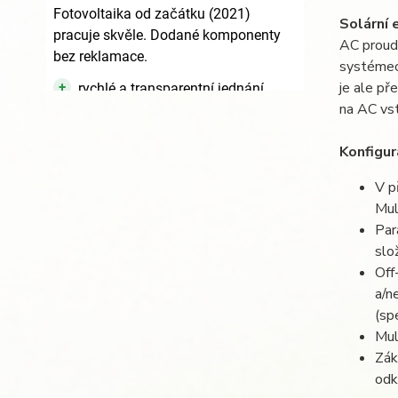
Solární 
AC proud 
systémech
je ale př
na AC vs
Konfigu
V p
Mul
Par
slo
Off
a/n
(sp
Mul
Zák
odk