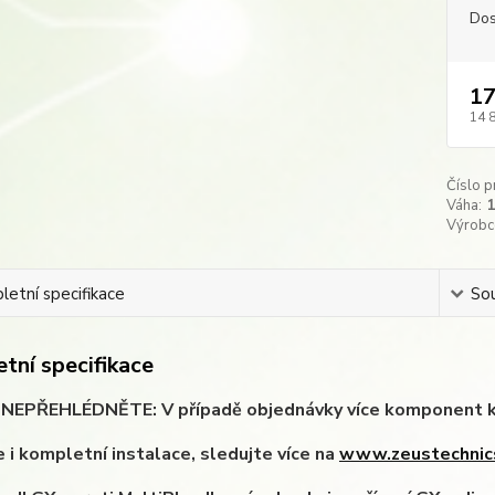
Dos
17
14 
Číslo p
Váha:
Výrobc
etní specifikace
Sou
tní specifikace
EPŘEHLÉDNĚTE: V případě objednávky více komponent k Vaš
 i kompletní instalace, sledujte více na
www.zeustechnic