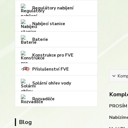
Regulátory nabíjení
Nabíjecí stanice
Baterie
Konstrukce pro FVE
Příslušenství FVE
Kompl
Solární ohřev vody
Komple
Rozvaděče
PROSÍM N
Nabízíme
Blog