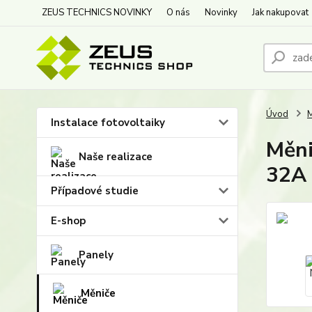
ZEUS TECHNICS NOVINKY
O nás
Novinky
Jak nakupovat
Úvod
M
Instalace fotovoltaiky
Měni
Naše realizace
32A
Případové studie
E-shop
Panely
Měniče