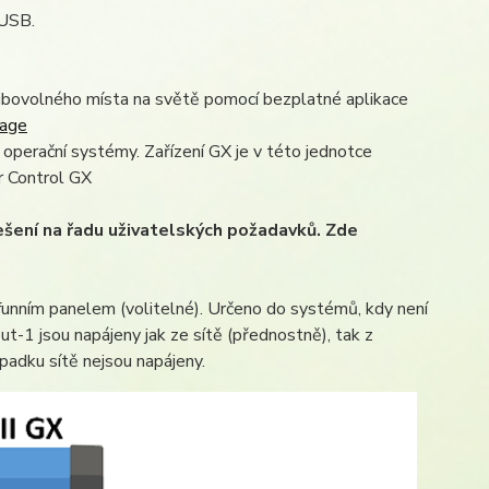
-USB.
libovolného místa na světě pomocí bezplatné aplikace
page
operační systémy. Zařízení GX je v této jednotce
r Control GX
řešení na řadu uživatelských požadavků. Zde
ifunním panelem (volitelné). Určeno do systémů, kdy není
ut-1 jsou napájeny jak ze sítě (přednostně), tak z
padku sítě nejsou napájeny.