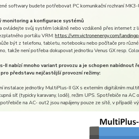
ené softwary budete potřebovat PC komunikační rozhraní MK3
 monitoring a konfigurace systémů
a ovládejte svůj systém lokálně nebo vzdáleně přes internet z 
zplatného portálu VRM:
https://vrm.victronenergy.com/landing
ůže být z telefonu, tabletu, notebooku nebo počítače pro různé 
no, takže není potřeba dokupovat jednotku Venus GX resp. Colo
s-II nabízí mnoho variant provozu a je schopen nabídnout 
pro představu nejčastější provozní režimy:
ní instalace jednotky MultiPlus-II GX s externím digitálním mult
upná síť (typicky karavany, lodě), režim UPS. Spotřebiče na AC o
Spotřebiče na AC- out2 jsou napájeny pouze ze sítě, v případě vý