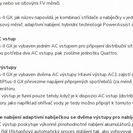
y nebo se síťovými FV měniči.
-II GX, jak název napovídá, je kombinací střídače a nabíječky v j
usový měnič, adaptivní nabíjení, hybridní technologii PowerAssist
C vstup
-II GX je vybaven jedním AC vstupem pro připojení distribuční sí
ou potřeba dva AC vstupy, pak zvolíme jednotku Quattro.
výstupy
-II GX je vybaven dvěma AC výstupy. Hlavní výstup AC1 zajistí d
Plus-II GX převezme napájení připojených spotřebičů (za méně n
erátoru.
výstup je funní pouze tehdy, když je k dispozici AC vstup (distribu
ry, jako například ohřívač vody, je tedy možno připojit k tomuto
ze nabíjení adaptivní nabíječkou se dvěma výstupy pro nabíj
 výstup poskytuje výkonné plnohodnotné nabíjení akumulátorů p
řídí třístupňový automatický proces dobíjení tak, aby vyhovoval st