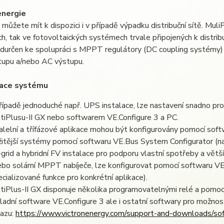
energie
můžete mít k dispozici i v případě výpadku distribuční sítě. MuliP
, tak ve fotovoltaických systémech trvale připojených k distribu
edurčen ke spolupráci s MPPT regulátory (DC coupling systémy)
tupu a/nebo AC výstupu.
race systému
řípadě jednoduché např. UPS instalace, lze nastavení snadno p
tiPlusu-II GX nebo softwarem VE.Configure 3 a PC.
alelní a třífázové aplikace mohou být konfigurovány pomocí soft
žitější systémy pomocí softwaru VE.Bus System Configurator (nad
-grid a hybridní FV instalace pro podporu vlastní spotřeby a větší
ebo solární MPPT nabíječe, lze konfigurovat pomocí softwaru VE.
ecializované funkce pro konkrétní aplikace).
tiPlus-II GX disponuje několika programovatelnými relé a pomoc
ladní software VE.Configure 3 ale i ostatní softwary pro možnos
azu:
https://www.victronenergy.com/support-and-downloads/so