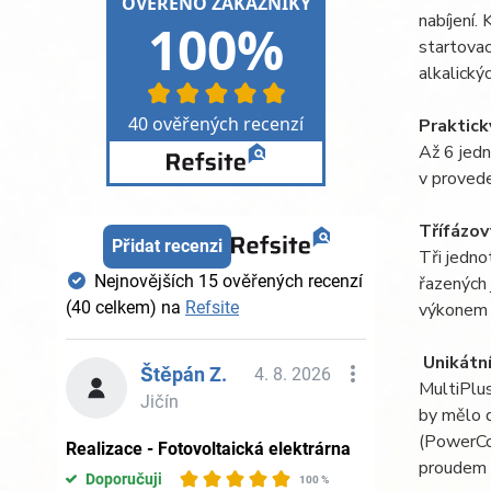
nabíjení.
startovac
alkalickýc
Praktick
Až 6 jedn
v provede
Třífázov
Tři jedno
řazených 
výkonem 
Unikátn
MultiPlu
by mělo d
(PowerCon
proudem o