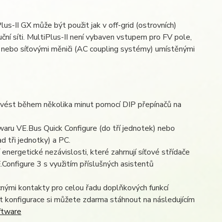
lus-II GX může být použit jak v off-grid (ostrovních)
ční síti. MultiPlus-II není vybaven vstupem pro FV pole,
 nebo síťovými měniči (AC coupling systémy) umístěnými
rovést během několika minut pomocí DIP přepínačů na
waru VE.Bus Quick Configure (do tří jednotek) nebo
 tři jednotky) a PC.
 energetické nezávislosti, které zahrnují síťové střídače
Configure 3 s využitím příslušných asistentů
nými kontakty pro celou řadu doplňkových funkcí
t konfigurace si můžete zdarma stáhnout na následujícím
ftware