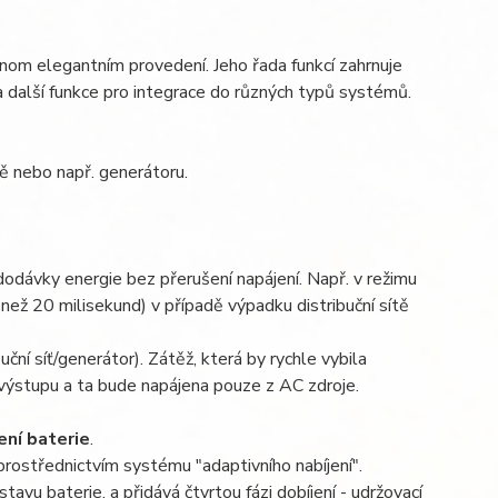
ednom elegantním provedení. Jeho řada funkcí zahrnuje
 a další funkce pro integrace do různých typů systémů.
tě nebo např. generátoru.
odávky energie bez přerušení napájení. Např. v režimu
ež 20 milisekund) v případě výpadku distribuční sítě
ční síť/generátor). Zátěž, která by rychle vybila
 výstupu a ta bude napájena pouze z AC zdroje.
ení baterie
.
rostřednictvím systému "adaptivního nabíjení".
avu baterie, a přidává čtvrtou fázi dobíjení - udržovací