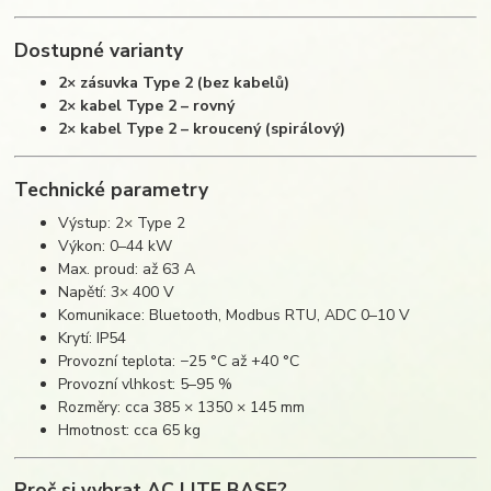
Dostupné varianty
2× zásuvka Type 2 (bez kabelů)
2× kabel Type 2 – rovný
2× kabel Type 2 – kroucený (spirálový)
Technické parametry
Výstup: 2× Type 2
Výkon: 0–44 kW
Max. proud: až 63 A
Napětí: 3× 400 V
Komunikace: Bluetooth, Modbus RTU, ADC 0–10 V
Krytí: IP54
Provozní teplota: −25 °C až +40 °C
Provozní vlhkost: 5–95 %
Rozměry: cca 385 × 1350 × 145 mm
Hmotnost: cca 65 kg
Proč si vybrat AC LITE BASE?