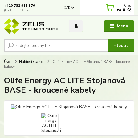
0
ks
+420 732 915 376
CZK
za
0 Kč
(Po-Pá, 8-16 hod.)
Menu
Hledat
Úvod
Nabíjecí stanice
Olife Energy AC LITE Stojanová BASE - kroucené
kabely
Olife Energy AC LITE Stojanová
BASE - kroucené kabely