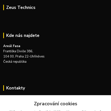
Zeus Technics
Kde nás najdete
Areál Fasa
Františka Diviše 386,
104 00, Praha 22-Uhříněves
Česká republika
Kontakty
Zákaznická podpora Zeus Technics
Zpracování cookies
+420 732 915 376
(Po-Pá, 8-16 hod.)