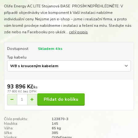
Olife Energy AC LITE Stojanová BASE PROSÍM NEPŘEHLÉDNĚTE: V
případě objednávky více komponent k Vaší instalaci nabízíme
individuální ceny. Nejsme jen e-shop – jsme i realizační firma, a proto
vám kromě prodeje nabídneme i instalaci a řešení na míru. Sledujte nás
zde nebo na Facebooku pro ukázk...
celý popis
Dostupnost
Skladem 4 ks
Typ kabelu
93 896 Kč
/
ks
77 600 Kč
bez DPH
Přidat do košíku
Číslo produktu:
123870-3
hloubka:
145
Váha:
65 kg
šířka:
385
Výrobce:
OlifeEnergy