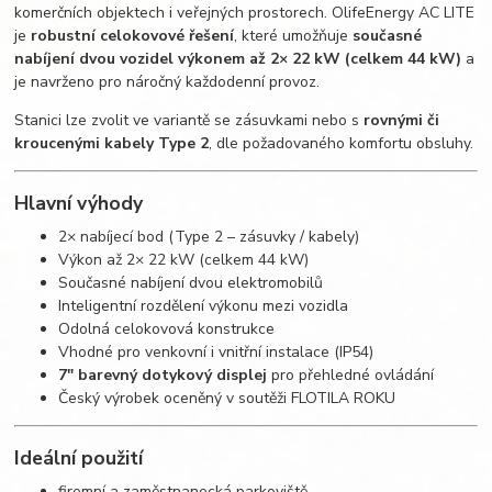
komerčních objektech i veřejných prostorech. OlifeEnergy AC LITE
je
robustní celokovové řešení
, které umožňuje
současné
nabíjení dvou vozidel výkonem až 2× 22 kW (celkem 44 kW)
a
je navrženo pro náročný každodenní provoz.
Stanici lze zvolit ve variantě se zásuvkami nebo s
rovnými či
kroucenými kabely Type 2
, dle požadovaného komfortu obsluhy.
Hlavní výhody
2× nabíjecí bod (Type 2 – zásuvky / kabely)
Výkon až 2× 22 kW (celkem 44 kW)
Současné nabíjení dvou elektromobilů
Inteligentní rozdělení výkonu mezi vozidla
Odolná celokovová konstrukce
Vhodné pro venkovní i vnitřní instalace (IP54)
7" barevný dotykový displej
pro přehledné ovládání
Český výrobek oceněný v soutěži FLOTILA ROKU
Ideální použití
firemní a zaměstnanecká parkoviště