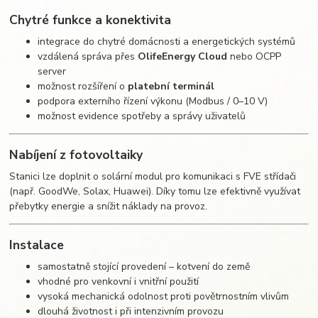
Chytré funkce a konektivita
integrace do chytré domácnosti a energetických systémů
vzdálená správa přes
OlifeEnergy Cloud
nebo OCPP
server
možnost rozšíření o
platební terminál
podpora externího řízení výkonu (Modbus / 0–10 V)
možnost evidence spotřeby a správy uživatelů
Nabíjení z fotovoltaiky
Stanici lze doplnit o solární modul pro komunikaci s FVE střídači
(např. GoodWe, Solax, Huawei). Díky tomu lze efektivně využívat
přebytky energie a snížit náklady na provoz.
Instalace
samostatně stojící provedení – kotvení do země
vhodné pro venkovní i vnitřní použití
vysoká mechanická odolnost proti povětrnostním vlivům
dlouhá životnost i při intenzivním provozu