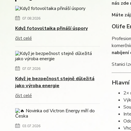
nás zde 
Máte záj
07.08.2026
Olife 
Když fotovoltaika přináší úspory
číst celé
Profesion
komerčníc
nabíjení
Stanici l
07.07.2026
Když je bezpečnost stejně důležitá
Hlavní
jako výroba energie
2× 
číst celé
Výk
Sou
Int
Odo
03.07.2026
Vho