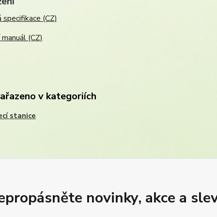
žení
 specifikace (CZ)
í manuál (CZ)
zařazeno v kategoriích
ecí stanice
epropásněte novinky, akce a slev