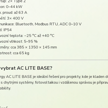
tup: 2× Type 2
on: 0–44 kW
. proud: až 63 A
ětí: 3× 400 V
unikace: Bluetooth, Modbus RTU, ADC 0–10 V
tí: IP54
vozní teplota: −25 °C až +40 °C
vozní vlhkost: 5–95 %
měry: cca 385 × 1350 × 145 mm
tnost: cca 65 kg
i vybrat AC LITE BASE?
rgy AC LITE BASE je ideální řešení pro projekty, kde je kladen 
 s chytrými systémy, fotovoltaikou i vzdálenou správou je připra
bility.