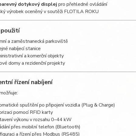
barevný dotykový displej
pro přehledné ovládání
ký výrobek oceněný v soutěži FLOTILA ROKU
 použití
emní a zaměstnanecká parkoviště
ejné nabíjecí stanice
inistrativní a komerční objekty
ové domy a rezidenční projekty
entní řízení nabíjení
umožňuje:
omatické spuštění po připojení vozidla (Plug & Charge)
orizaci pomocí RFID karty
tavení výkonu v rozsahu 0–44 kW
ádání přes mobilní telefon (Bluetooth)
figuraci a řízení přes Modbus (RS485)