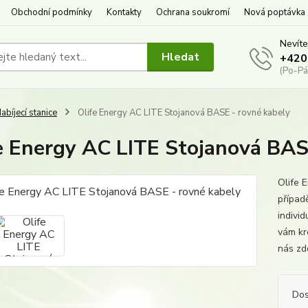
Obchodní podmínky
Kontakty
Ochrana soukromí
Nová poptávka
Nevíte
Hledat
+420
(Po-Pá
abíjecí stanice
Olife Energy AC LITE Stojanová BASE - rovné kabely
e Energy AC LITE Stojanová BAS
Olife
případ
individ
vám kr
nás zd
Dos