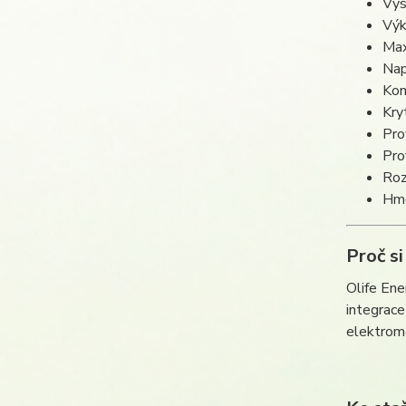
Výs
Výk
Max
Nap
Kom
Kry
Pro
Pro
Roz
Hmo
Proč s
Olife Ene
integrace
elektromo