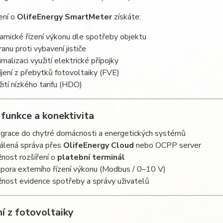
ření o
OlifeEnergy SmartMeter
získáte:
amické řízení výkonu dle spotřeby objektu
ranu proti vybavení jističe
imalizaci využití elektrické přípojky
íjení z přebytků fotovoltaiky (FVE)
žití nízkého tarifu (HDO)
 funkce a konektivita
egrace do chytré domácnosti a energetických systémů
álená správa přes
OlifeEnergy Cloud
nebo OCPP server
nost rozšíření o
platební terminál
pora externího řízení výkonu (Modbus / 0–10 V)
nost evidence spotřeby a správy uživatelů
í z fotovoltaiky