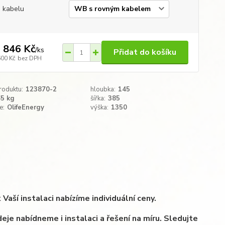
 kabelu
 846 Kč
/
ks
Přidat do košíku
600 Kč
bez DPH
roduktu:
123870-2
hloubka:
145
65 kg
šířka:
385
e:
OlifeEnergy
výška:
1350
í instalaci nabízíme individuální ceny.
eje nabídneme i instalaci a řešení na míru. Sledujte