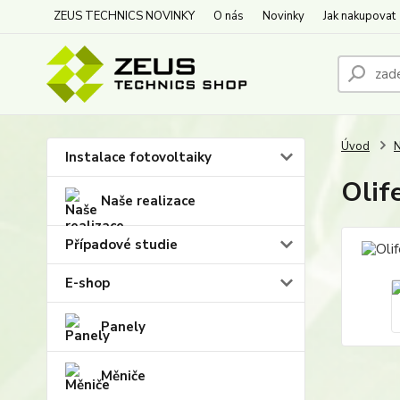
ZEUS TECHNICS NOVINKY
O nás
Novinky
Jak nakupovat
Úvod
N
Instalace fotovoltaiky
Olif
Naše realizace
Případové studie
E-shop
Panely
Měniče