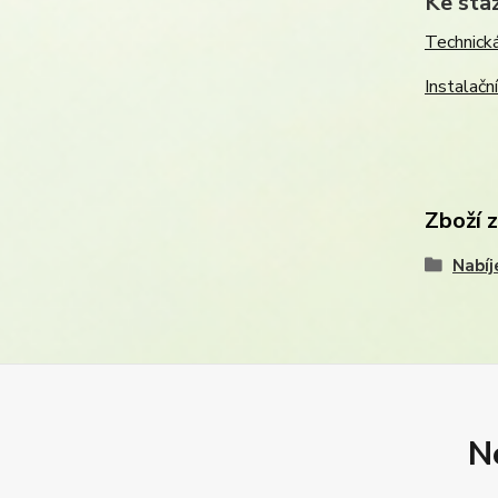
Ke sta
Technická
Instalačn
Zboží 
Nabíj
N