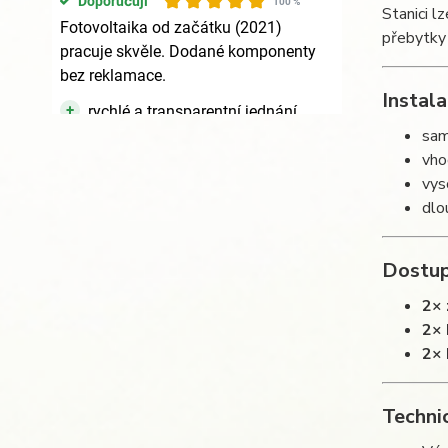
Stanici l
přebytky 
Instal
sam
vho
vys
dlo
Dostup
2× 
2× 
2× 
Techni