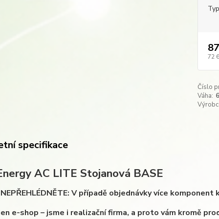
Typ
87
72 
Číslo p
Váha:
Výrobc
tní specifikace
 Energy AC LITE Stojanová BASE
EPŘEHLÉDNĚTE: V případě objednávky více komponent k Vaš
en e-shop – jsme i realizační firma, a proto vám kromě prod