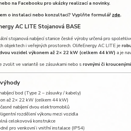
nebo na Facebooku pro ukázky realizací a novinky.
em o instalaci nebo konzultaci? Vyplňte formulář
zde
.
Energy AC LITE Stojanová BASE
ální stojanová nabíjecí stanice české výroby určená pro spolehlivé
h objektech i veřejných prostorech. OlifeEnergy AC LITE je
rob
 dvou vozidel výkonem až 2× 22 kW (celkem 44 kW)
a je na
ze zvolit ve variantě se zásuvkami nebo s
rovnými či krouceným
 výhody
nabíjecí bod (Type 2 – zásuvky / kabely)
on až 2× 22 kW (celkem 44 kW)
časné nabíjení dvou elektromobilů
eligentní rozdělení výkonu mezi vozidla
lná celokovová konstrukce
dné pro venkovní i vnitřní instalace (IP54)