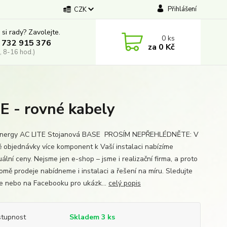
Přihlášení
CZK
 si rady? Zavolejte.
0
ks
 732 915 376
za
0 Kč
, 8-16 hod.)
E - rovné kabely
 Energy AC LITE Stojanová BASE PROSÍM NEPŘEHLÉDNĚTE: V
ě objednávky více komponent k Vaší instalaci nabízíme
uální ceny. Nejsme jen e-shop – jsme i realizační firma, a proto
omě prodeje nabídneme i instalaci a řešení na míru. Sledujte
e nebo na Facebooku pro ukázk...
celý popis
tupnost
Skladem 3 ks