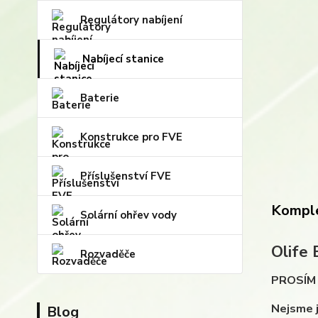
Regulátory nabíjení
Nabíjecí stanice
Baterie
Konstrukce pro FVE
Příslušenství FVE
Komple
Solární ohřev vody
Olife
Rozvaděče
PROSÍM N
Nejsme j
Blog