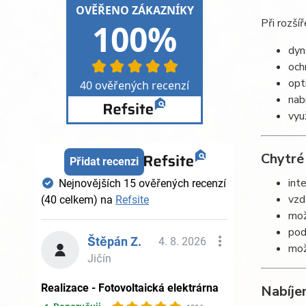
Při rozší
dyn
och
opt
nab
vyu
Chytré
int
vzd
mož
pod
mož
Nabíjen