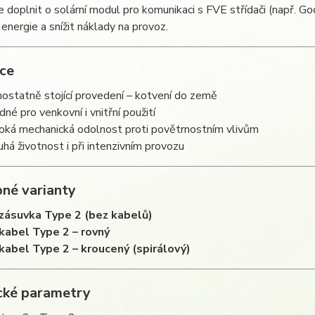
ze doplnit o solární modul pro komunikaci s FVE střídači (např. 
energie a snížit náklady na provoz.
ace
ostatně stojící provedení – kotvení do země
dné pro venkovní i vnitřní použití
oká mechanická odolnost proti povětrnostním vlivům
uhá životnost i při intenzivním provozu
né varianty
zásuvka Type 2 (bez kabelů)
kabel Type 2 – rovný
kabel Type 2 – kroucený (spirálový)
cké parametry