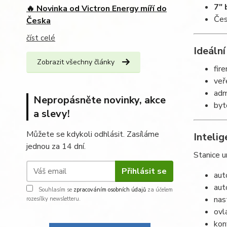
7" 
🔥 Novinka od Victron Energy míří do
Čes
Česka
číst celé
Ideální
Zobrazit všechny články
fir
veř
adm
Nepropásněte novinky, akce
byt
a slevy!
Můžete se kdykoli odhlásit. Zasíláme
Intelig
jednou za 14 dní.
Stanice 
Přihlásit se
aut
aut
Souhlasím se
zpracováním osobních údajů
za účelem
nas
rozesílky newsletteru.
ovl
kon