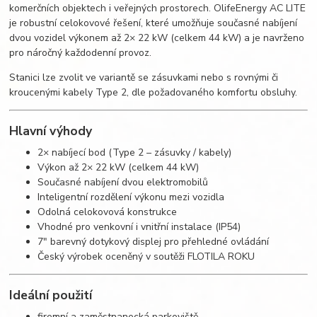
komerčních objektech i veřejných prostorech. OlifeEnergy AC LITE
je robustní celokovové řešení, které umožňuje současné nabíjení
dvou vozidel výkonem až 2× 22 kW (celkem 44 kW) a je navrženo
pro náročný každodenní provoz.
Stanici lze zvolit ve variantě se zásuvkami nebo s rovnými či
kroucenými kabely Type 2, dle požadovaného komfortu obsluhy.
Hlavní výhody
2× nabíjecí bod (Type 2 – zásuvky / kabely)
Výkon až 2× 22 kW (celkem 44 kW)
Současné nabíjení dvou elektromobilů
Inteligentní rozdělení výkonu mezi vozidla
Odolná celokovová konstrukce
Vhodné pro venkovní i vnitřní instalace (IP54)
7" barevný dotykový displej pro přehledné ovládání
Český výrobek oceněný v soutěži FLOTILA ROKU
Ideální použití
firemní a zaměstnanecká parkoviště