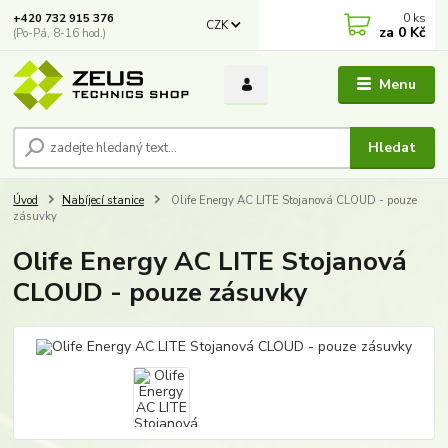
0
ks
+420 732 915 376
CZK
za
0 Kč
(Po-Pá, 8-16 hod.)
Menu
Hledat
Úvod
Nabíjecí stanice
Olife Energy AC LITE Stojanová CLOUD - pouze
zásuvky
Olife Energy AC LITE Stojanová
CLOUD - pouze zásuvky