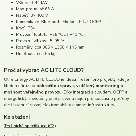
Výkon: 0–44 kW
Max. proud: až 63 A
Napětí: 3× 400 V
Komunikace: Bluetooth, Modbus RTU, OCPP
Krytí: IP54
Provozní teplota: −25 °C až +40 °C
Provozní vlhkost: 5–95 %
Rozměry: cca 385 × 1350 × 145 mm
Hmotnost: cca 65 kg
Proč si vybrat AC LITE CLOUD?
Olife Energy AC LITE CLOUD je ideální řešení pro projekty, kde je
kladen důraz na
pokročilou správu, vzdálený monitoring a
možnost veřejného provozu
. Díky integraci s cloudem, OCPP a
energetickými systémy je připravena nejen pro současné potřeby,
ale i budoucí rozvoj elektromobility a smart infrastruktury.
Ke stažení
Technická specifikace (CZ)