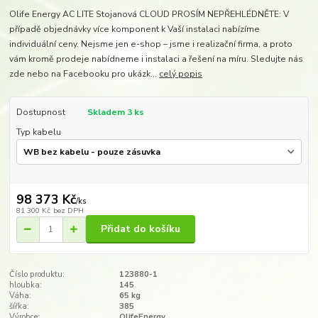
Olife Energy AC LITE Stojanová CLOUD PROSÍM NEPŘEHLÉDNĚTE: V
případě objednávky více komponent k Vaší instalaci nabízíme
individuální ceny. Nejsme jen e-shop – jsme i realizační firma, a proto
vám kromě prodeje nabídneme i instalaci a řešení na míru. Sledujte nás
zde nebo na Facebooku pro ukázk...
celý popis
Dostupnost
Skladem 3 ks
Typ kabelu
98 373 Kč
/
ks
81 300 Kč
bez DPH
Přidat do košíku
Číslo produktu:
123880-1
hloubka:
145
Váha:
65 kg
šířka:
385
Výrobce:
OlifeEnergy