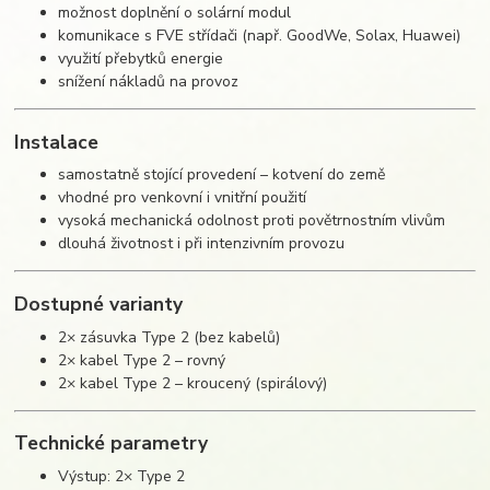
možnost doplnění o solární modul
komunikace s FVE střídači (např. GoodWe, Solax, Huawei)
využití přebytků energie
snížení nákladů na provoz
Instalace
samostatně stojící provedení – kotvení do země
vhodné pro venkovní i vnitřní použití
vysoká mechanická odolnost proti povětrnostním vlivům
dlouhá životnost i při intenzivním provozu
Dostupné varianty
2× zásuvka Type 2 (bez kabelů)
2× kabel Type 2 – rovný
2× kabel Type 2 – kroucený (spirálový)
Technické parametry
Výstup: 2× Type 2