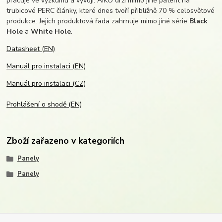
pracuje ve výzkumu a vývoji. AIKO drží mimo jiné patent na
trubicové PERC články, které dnes tvoří přibližně 70 % celosvětové
produkce. Jejich produktová řada zahrnuje mimo jiné série
Black
Hole
a
White Hole
.
Datasheet (EN)
Manuál pro instalaci (EN)
Manuál pro instalaci (CZ)
Prohlášení o shodě (EN)
Zboží zařazeno v kategoriích
Panely
Panely