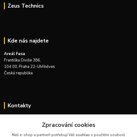
Zeus Technics
Kde nás najdete
Areál Fasa
Františka Diviše 386,
104 00, Praha 22-Uhříněves
Česká republika
Kontakty
Zákaznická podpora Zeus Technics
+420 732 915 376
Zpracování cookies
(Po-Pá, 8-16 hod.)
Náš e-shop a partneři potřebují Váš
souhlas
s použitím souborů