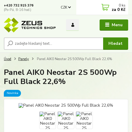
0
ks
+420 732 915 376
CZK
za
0 Kč
(Po-Pá, 8-16 hod.)
Menu
Hledat
Úvod
Panely
Panel AIK0 Neostar 2S 500Wp Full Black 22,6%
Panel AIK0 Neostar 2S 500Wp
Full Black 22,6%
Novinka