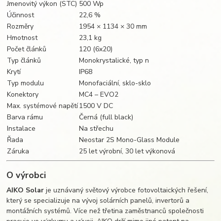
Jmenovitý výkon (STC)
500 Wp
Účinnost
22,6 %
Rozměry
1954 × 1134 × 30 mm
Hmotnost
23,1 kg
Počet článků
120 (6x20)
Typ článků
Monokrystalické, typ n
Krytí
IP68
Typ modulu
Monofaciální, sklo-sklo
Konektory
MC4 – EVO2
Max. systémové napětí
1500 V DC
Barva rámu
Černá (full black)
Instalace
Na střechu
Řada
Neostar 2S Mono-Glass Module
Záruka
25 let výrobní, 30 let výkonová
O výrobci
AIKO Solar
je uznávaný světový výrobce fotovoltaických řešení,
který se specializuje na vývoj solárních panelů, invertorů a
montážních systémů. Více než třetina zaměstnanců společnosti