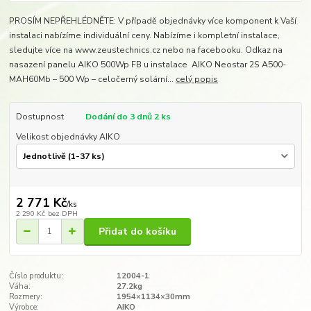
PROSÍM NEPŘEHLÉDNĚTE: V případě objednávky více komponent k Vaší
instalaci nabízíme individuální ceny. Nabízíme i kompletní instalace,
sledujte více na www.zeustechnics.cz nebo na facebooku. Odkaz na
nasazení panelu AIKO 500Wp FB u instalace AIKO Neostar 2S A500-
MAH60Mb – 500 Wp – celočerný solární...
celý popis
Dostupnost
Dodání do 3 dnů 2 ks
Velikost objednávky AIKO
2 771 Kč
/
ks
2 290 Kč
bez DPH
Přidat do košíku
Číslo produktu:
12004-1
Váha:
27.2kg
Rozmery:
1954×1134×30mm
Výrobce:
AIKO