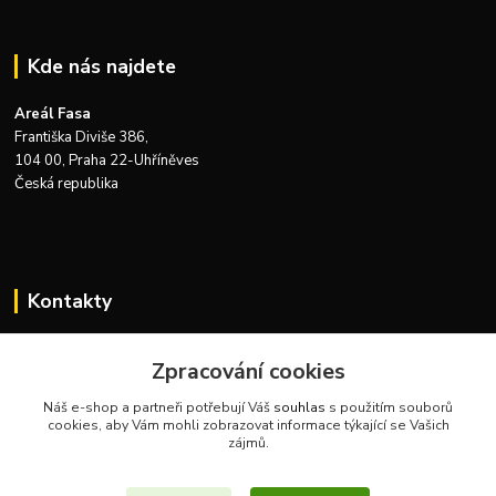
Kde nás najdete
Areál Fasa
Františka Diviše 386,
104 00, Praha 22-Uhříněves
Česká republika
Kontakty
Zákaznická podpora Zeus Technics
+420 732 915 376
Zpracování cookies
(Po-Pá, 8-16 hod.)
Náš e-shop a partneři potřebují Váš
souhlas
s použitím souborů
cookies, aby Vám mohli zobrazovat informace týkající se Vašich
info@zeustechnics.cz
zájmů.