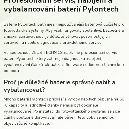
Profesionální servis, nabíjení a
vybalancování baterií Pylontech
Baterie Pylontech patří mezi nejpoužívanější bateriová úložiště pro
fotovoltaické systémy. Aby však fungovaly spolehlivě, bezpečně a
s maximální životností, je důležité věnovat pozornost jejich
správnému nabití, diagnostice a pravidelnému servisu.
Ve společnosti ZEUS TECHNICS nabízíme profesionální servis
baterií Pylontech, který zahrnuje diagnostiku, nabíjení,
vybalancování článků, aktualizaci firmware i odbornou technickou
podporu.
Proč je důležité baterie správně nabít a
vybalancovat?
Mnoho baterií Pylontech přichází z výroby nabitých přibližně na 50
% kapacity a jednotlivé články nemusí být dokonale
vybalancované. Po instalaci do fotovoltaického systému se sice
články postupně dorovnávají, ale během této doby se mohou
objevit různé komplikace: