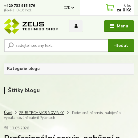
0
ks
+420 732 915 376
CZK
za
0 Kč
(Po-Pá, 8-16 hod.)
Menu
Hledat
Kategorie blogu
Štítky blogu
Úvod
ZEUS TECHNICS NOVINKY
Profesionální servis, nabíjení a
vybalancování baterií Pylontech
13
.
05
.
2026