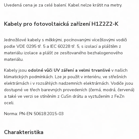
Uvedená cena je za celé balení. Kabel nelze krátit na metry.
Kabely pro fotovoltaická zařízení H1Z2Z2-K
Jednožilové kabely s měkkými, pocínovanými vícežilovými vodiči
podle VDE 0295 tř. 5 a IEC 60228 tř. 5, s izolací a pláštěm z
materiálu izolace a plášť ze zesíťovaného bezhalogenového
materiálu.
Kabely jsou
odolné vůči UV záření a velmi trvanlivé
v našich
klimatických podmínkách. Lze je použít v interiéru, ve střešních
elektrárnách i v rozsáhlých nadzemních elektrárnách. Vodiče jsou
dostupné ve třech barevných provedeních (černá, modrá, červená)
a také ve verzi se stíněním z CuSn drátu a vyztužením z FeZn
oceli.
Norma: PN-EN 50618:2015-03
Charakteristika