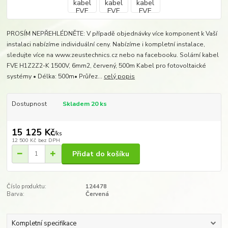
PROSÍM NEPŘEHLÉDNĚTE: V případě objednávky více komponent k Vaší
instalaci nabízíme individuální ceny. Nabízíme i kompletní instalace,
sledujte více na www.zeustechnics.cz nebo na facebooku. Solární kabel
FVE H1Z2Z2-K 1500V, 6mm2, červený, 500m Kabel pro fotovoltaické
systémy • Délka: 500m• Průřez...
celý popis
Dostupnost
Skladem 20 ks
15 125 Kč
/
ks
12 500 Kč
bez DPH
Přidat do košíku
Číslo produktu:
124478
Barva:
Červená
Kompletní specifikace