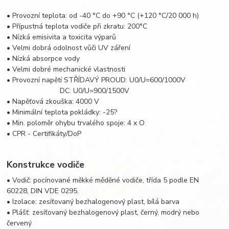
• Provozní teplota: od -40 °C do +90 °C (+120 °C/20 000 h)
• Přípustná teplota vodiče při zkratu: 200°C
• Nízká emisivita a toxicita výparů
• Velmi dobrá odolnost vůči UV záření
• Nízká absorpce vody
• Velmi dobré mechanické vlastnosti
• Provozní napětí STŘÍDAVÝ PROUD: U0/U=600/1000V
DC: U0/U=900/1500V
• Napěťová zkouška: 4000 V
• Minimální teplota pokládky: -25?
• Min. poloměr ohybu trvalého spoje: 4 x O
• CPR - Certifikáty/DoP
Konstrukce vodiče
• Vodič: pocínované měkké měděné vodiče, třída 5 podle EN
60228, DIN VDE 0295.
• Izolace: zesíťovaný bezhalogenový plast, bílá barva
• Plášť: zesíťovaný bezhalogenový plast, černý, modrý nebo
červený