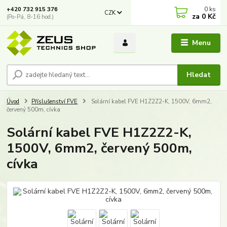
0
ks
+420 732 915 376
CZK
za
0 Kč
(Po-Pá, 8-16 hod.)
Menu
Hledat
Úvod
Příslušenství FVE
Solární kabel FVE H1Z2Z2-K, 1500V, 6mm2,
červený 500m, cívka
Solární kabel FVE H1Z2Z2-K,
1500V, 6mm2, červený 500m,
cívka