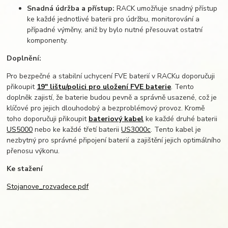
Snadná údržba a přístup:
RACK umožňuje snadný přístup
ke každé jednotlivé baterii pro údržbu, monitorování a
případné výměny, aniž by bylo nutné přesouvat ostatní
komponenty.
Doplnění:
Pro bezpečné a stabilní uchycení FVE baterií v RACKu doporučuji
přikoupit
19" lištu/polici pro uložení FVE baterie
. Tento
doplněk zajistí, že baterie budou pevně a správně usazené, což je
klíčové pro jejich dlouhodobý a bezproblémový provoz. Kromě
toho doporučuji přikoupit
bateriový kabel
ke každé druhé baterii
US5000
nebo ke každé třetí baterii
US3000c
. Tento kabel je
nezbytný pro správné připojení baterií a zajištění jejich optimálního
přenosu výkonu.
Ke stažení
Stojanove_rozvadece.pdf