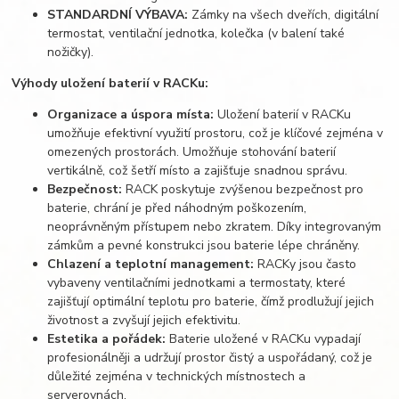
STANDARDNÍ VÝBAVA:
Zámky na všech dveřích, digitální
termostat, ventilační jednotka, kolečka (v balení také
nožičky).
Výhody uložení baterií v RACKu:
Organizace a úspora místa:
Uložení baterií v RACKu
umožňuje efektivní využití prostoru, což je klíčové zejména v
omezených prostorách. Umožňuje stohování baterií
vertikálně, což šetří místo a zajišťuje snadnou správu.
Bezpečnost:
RACK poskytuje zvýšenou bezpečnost pro
baterie, chrání je před náhodným poškozením,
neoprávněným přístupem nebo zkratem. Díky integrovaným
zámkům a pevné konstrukci jsou baterie lépe chráněny.
Chlazení a teplotní management:
RACKy jsou často
vybaveny ventilačními jednotkami a termostaty, které
zajišťují optimální teplotu pro baterie, čímž prodlužují jejich
životnost a zvyšují jejich efektivitu.
Estetika a pořádek:
Baterie uložené v RACKu vypadají
profesionálněji a udržují prostor čistý a uspořádaný, což je
důležité zejména v technických místnostech a
serverovnách.