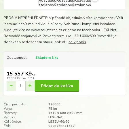
PROSÍM NEPŘEHLÉDNĚTE: V případě objednávky více komponent k Vaší
instalaci nabízíme individuální ceny. Nabízíme i kompletní instalace,
sledujte více na www.zeustechnics.cz nebo na facebooku. LEXI-Net
Rozvaděč stojanový vč. 2x vent+term.+kol. 32U 600x600 Rozvaděč je
dodáván v rozloženém stavu, pokud...
celý popis
Dostupnost
Skladem 3 ks
15 557 Kč
/
ks
12 857 Kč
bez DPH
Přidat do košíku
Číslo produktu:
126006
Váha:
75 kg
Rozmery:
1610 x 600 x 600 mm​
Výrobce:
LEXI-Net
Kód výrobce:
LS32U-60/60
EAN:
0725765541642