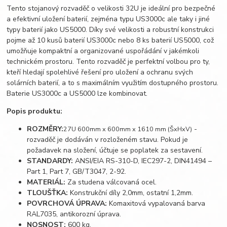
Tento stojanový rozvaděč o velikosti 32U je ideální pro bezpečné
a efektivní uložení baterií, zejména typu US3000c ale taky i jiné
typy baterií jako US5000. Díky své velikosti a robustní konstrukci
pojme až 10 kusů baterií US3000c nebo 8 ks baterií US5000, což
umožňuje kompaktní a organizované uspořádání v jakémkoli
technickém prostoru. Tento rozvaděč je perfektní volbou pro ty,
kteří hledají spolehlivé řešení pro uložení a ochranu svých
solárních baterií, a to s maximálním využitím dostupného prostoru.
Baterie US3000c a US5000 lze kombinovat.
Popis produktu:
ROZMĚRY:
-
27U 600mm x 600mm x 1610 mm (ŠxHxV)
rozvaděč je dodáván v rozloženém stavu. Pokud je
požadavek na složení, účtuje se poplatek za sestavení.
STANDARDY:
ANSI/EIA RS-310-D, IEC297-2, DIN41494 –
Part 1, Part 7, GB/T3047, 2-92.
MATERIÁL:
Za studena válcovaná ocel.
TLOUŠŤKA:
Konstrukční díly 2,0mm, ostatní 1,2mm.
POVRCHOVÁ ÚPRAVA:
Komaxitová vypalovaná barva
RAL7035, antikorozní úprava.
NOSNOST:
600 kg.