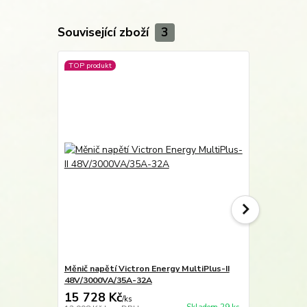
Související zboží
3
TOP produkt
Novinka
Měnič napětí Victron Energy MultiPlus-II
Měnič napětí
48V/3000VA/35A-32A
48V/4k5/55
15 728 Kč
19 953 
/
ks