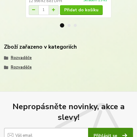
Skladem 29 ks
12 998 Kč
bez DPH
16 490 Kč
be
Přidat do košíku
Zboží zařazeno v kategoriích
Rozvaděče
Rozvaděče
Nepropásněte novinky, akce a
slevy!
Přihlásit se