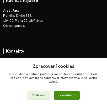
Kde nás najdete
Areál Fasa
Františka Diviše 386,
104 00, Praha 22-Uhříněves
Česká republika
Kontakty
Zákaznická podpora Zeus Technics
+420 732 915 376
Zpracování cookies
(Po-Pá, 8-16 hod.)
Náš e-shop a partneři potřebují Váš
souhlas
s použitím souborů
cookies, aby Vám mohli zobrazovat informace týkající se Vašich
info@zeustechnics.cz
zájmů.
Souhlasím
Nastavení