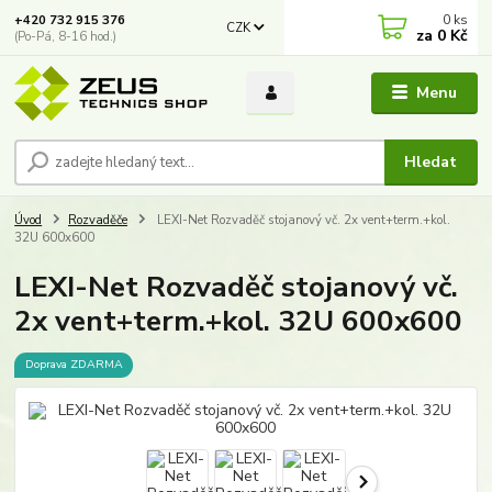
0
ks
+420 732 915 376
CZK
za
0 Kč
(Po-Pá, 8-16 hod.)
Menu
Hledat
Úvod
Rozvaděče
LEXI-Net Rozvaděč stojanový vč. 2x vent+term.+kol.
32U 600x600
LEXI-Net Rozvaděč stojanový vč.
2x vent+term.+kol. 32U 600x600
Doprava ZDARMA