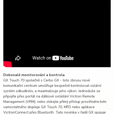
Dokonalé monitorování a kontrola
GX Touch 70 společně s Cerbo GX - toto zbrusu nové
komunikační centrum umožňuje bezpečně kontrolovat solární
systém odkudkoliv, a maximalizuje jeho výkon. Jednoduše se
připojíte přes portál na dálkové ovládání Victron Remote
Management (VRM), nebo získejte přímý přístup prostřednictvím
samostatného displeje GX Touch 70, MFD nebo aplikace
VictronConnect přes Bluetooth. Tato novinka v řadě GX spojuje