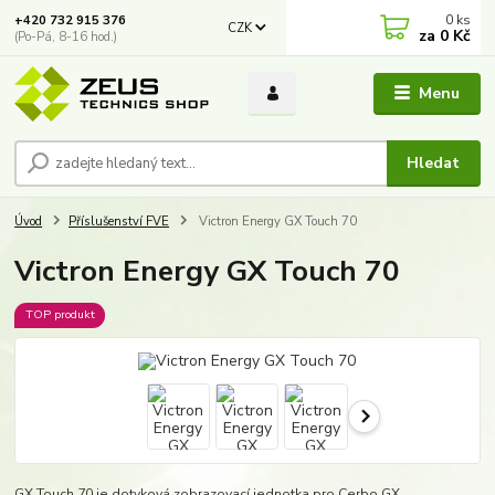
0
ks
+420 732 915 376
CZK
za
0 Kč
(Po-Pá, 8-16 hod.)
Menu
Hledat
Úvod
Příslušenství FVE
Victron Energy GX Touch 70
Victron Energy GX Touch 70
TOP produkt
GX Touch 70 je dotyková zobrazovací jednotka pro Cerbo GX.