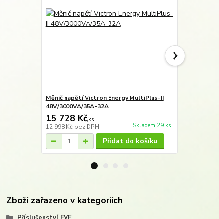
Měnič napětí Victron Energy MultiPlus-II
Měnič napětí
48V/3000VA/35A-32A
48V/4k5/55
15 728 Kč
19 953 
/
ks
Skladem 29 ks
12 998 Kč
bez DPH
16 490 Kč
be
Přidat do košíku
Zboží zařazeno v kategoriích
Příslušenství FVE