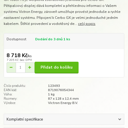
Pětipalcový displej dává kompletní a přehlednou informaci o Vašem
systému Victron Energy, zároveň umožňuje provést jednoduše a rychle
nastavení systému. Připojení k Cerbo GX je velmi jednoduché jedním
kabelem. Štíhlé provedení a vodotěsný de...
celý popis
Dostupnost
Dodání do 3 dnů 1 ks
8 718 Kč
/
ks
7 205 Kč
bez DPH
Přidat do košíku
Číslo produktu:
123493
EAN kód:
8719076054344
Váha:
1 kg
Rozmery:
87 x 128 x 12.4 mm​
Výrobce:
Victron Energy B.V.
Kompletní specifikace